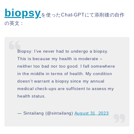
biopsy
を使ったChat-GPTにて添削後の自作
の英文：
Biopsy: I’ve never had to undergo a biopsy.
This is because my health is moderate –
neither too bad nor too good. I fall somewhere
in the middle in terms of health. My condition
doesn’t warrant a biopsy since my annual
medical check-ups are sufficient to assess my
health status.
— Sintailang (@sintailang)
August 31, 2023