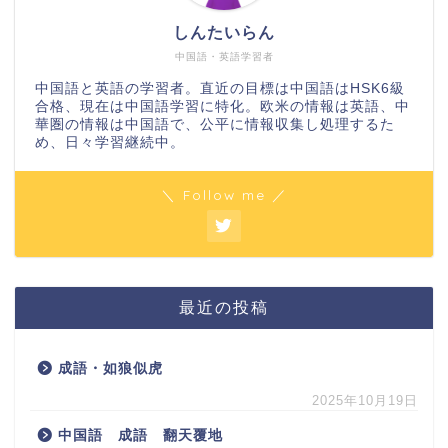
しんたいらん
中国語・英語学習者
中国語と英語の学習者。直近の目標は中国語はHSK6級
合格、現在は中国語学習に特化。欧米の情報は英語、中
華圏の情報は中国語で、公平に情報収集し処理するた
め、日々学習継続中。
＼ Follow me ／
最近の投稿
成語・如狼似虎
2025年10月19日
中国語 成語 翻天覆地