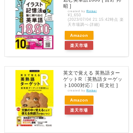
昭 ]
created by
Rinker
¥1,650
(2023/07/04 21:15:42時点 楽
天市場調べ-
詳細)
Amazon
楽天市場
英文で覚える 英熟語ター
ゲットR〔英熟語ターゲッ
ト1000対応〕 [ 旺文社 ]
created by
Rinker
Amazon
楽天市場