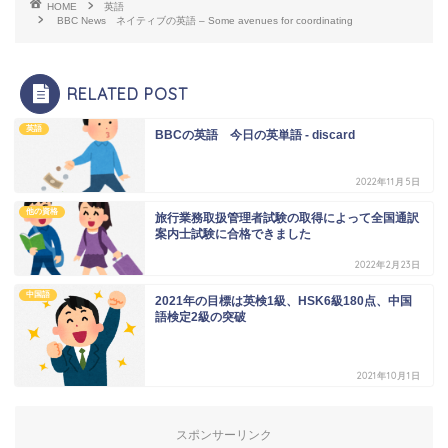
HOME
英語
BBC News ネイティブの英語 – Some avenues for coordinating
RELATED POST
英語
BBCの英語 今日の英単語 - discard
2022年11月5日
他の資格
旅行業務取扱管理者試験の取得によって全国通訳
案内士試験に合格できました
2022年2月23日
中国語
2021年の目標は英検1級、HSK6級180点、中国
語検定2級の突破
2021年10月1日
スポンサーリンク