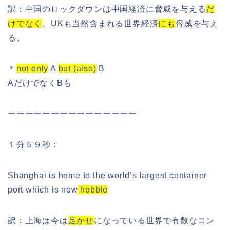
訳：中国のロックダウンは中国経済に脅威を与える
だ
けでなく
、UKも当然含まれる世界経済
にも
脅威を与え
る。
＊
not only
A
but (also)
B
AだけでなくBも
ーーーーーーーーーーーーーーー
１分５９秒：
Shanghai is home to the world’s largest container
port which is now
hobble
訳：上海は今は
足かせ
になっている世界で有数なコン