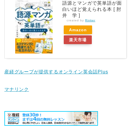
語源とマンガで英単語が面
白いほど覚えられる本 [ 肘
井 学 ]
created by
Rinker
Amazon
楽天市場
産経グループが提供するオンライン英会話Plus
マナリンク