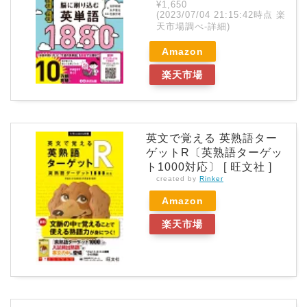
¥1,650
(2023/07/04 21:15:42時点 楽
天市場調べ-
詳細)
Amazon
楽天市場
英文で覚える 英熟語ター
ゲットR〔英熟語ターゲッ
ト1000対応〕 [ 旺文社 ]
created by
Rinker
Amazon
楽天市場