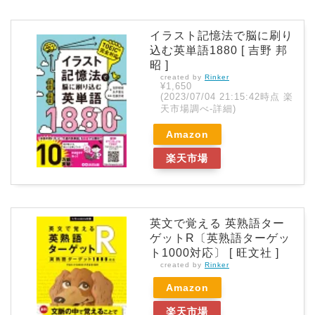
イラスト記憶法で脳に刷り
込む英単語1880 [ 吉野 邦
昭 ]
created by
Rinker
¥1,650
(2023/07/04 21:15:42時点 楽
天市場調べ-
詳細)
Amazon
楽天市場
英文で覚える 英熟語ター
ゲットR〔英熟語ターゲッ
ト1000対応〕 [ 旺文社 ]
created by
Rinker
Amazon
楽天市場