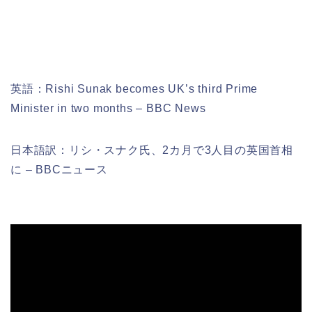
英語：Rishi Sunak becomes UK’s third Prime
Minister in two months – BBC News
日本語訳：リシ・スナク氏、2カ月で3人目の英国首相
に – BBCニュース