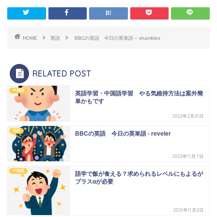
HOME
英語
BBCの英語 今日の英単語 – shambles
RELATED POST
中国語
英語学習・中国語学習 やる気維持方法は案外簡
単かもです
2022年2月21日
英語
BBCの英語 今日の英単語 - reveler
2022年11月7日
中国語
語学で飯が食える？求められるレベルにもよるが
プラスαが必要
2021年11月2日