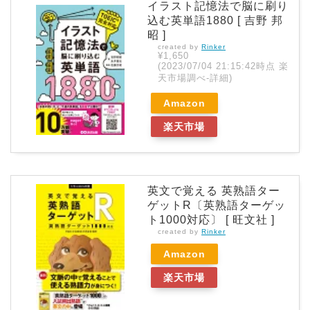
イラスト記憶法で脳に刷り
込む英単語1880 [ 吉野 邦
昭 ]
created by
Rinker
¥1,650
(2023/07/04 21:15:42時点 楽
天市場調べ-
詳細)
Amazon
楽天市場
英文で覚える 英熟語ター
ゲットR〔英熟語ターゲッ
ト1000対応〕 [ 旺文社 ]
created by
Rinker
Amazon
楽天市場