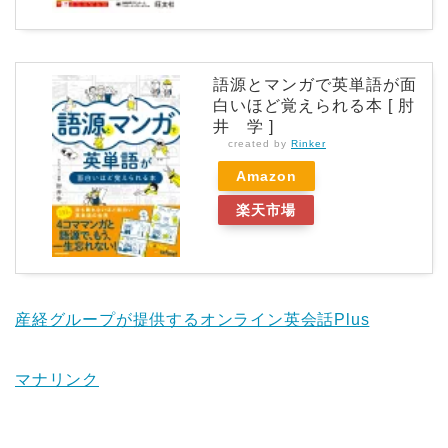
語源とマンガで英単語が面
白いほど覚えられる本 [ 肘
井 学 ]
created by
Rinker
Amazon
楽天市場
産経グループが提供するオンライン英会話Plus
マナリンク