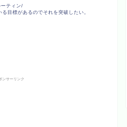
習のルーティン/
いる目標があるのでそれを突破したい。
。
ポンサーリンク