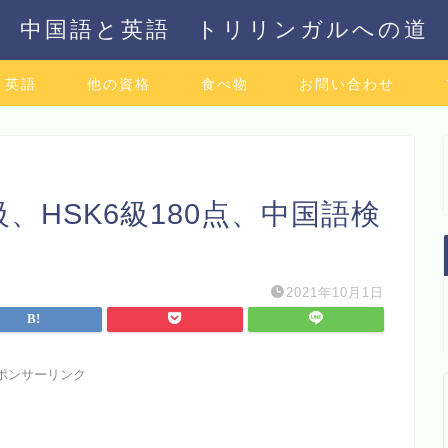
中国語と英語 トリリンガルへの道
英語
他の資格
食べ物
お問い合わせ
級、HSK6級180点、中国語検
2021年10月1日
ポンサーリンク