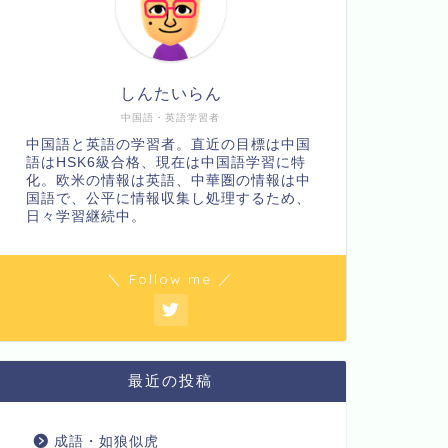
しんたいらん
中国語・英語学習者
中国語と英語の学習者。直近の目標は中国
語はHSK6級合格、現在は中国語学習に特
化。欧米の情報は英語、中華圏の情報は中
国語で、公平に情報収集し処理するため、
日々学習継続中。
＼ Follow me ／
最近の投稿
成語・如狼似虎