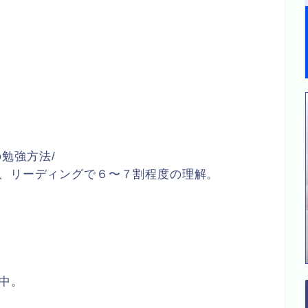
１級の勉強方法/
が、リーディングで６〜７割程度の理解。
。
続中。