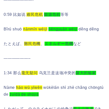
0:59 比如说
难民危机
能源危机
等等
Bǐrú shuō
nànmín wéijī
néngyuán wéijī
děng děng
たとえば、
難民危機
、
エネルギー危機
など
——————–
1:34 那么
毫无疑问
乌克兰是这场冲突的
最大的输家
Nàme
háo wú yíwèn
wūkèlán shì zhè chǎng chōngtú
de
zuìdà de shūjiā
したがって、ウクライナがこの紛争で
最大の敗者
であ