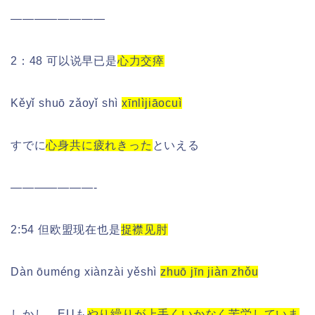
————————
2：48 可以说早已是
心力交瘁
Kěyǐ shuō zǎoyǐ shì
xīnlìjiāocuì
すでに
心身共に疲れきった
といえる
———————-
2:54 但欧盟现在也是
捉襟见肘
Dàn ōuméng xiànzài yěshì
z
huō jīn jiàn zhǒu
しかし、EUも
やり繰りが上手くいかなく苦労していま