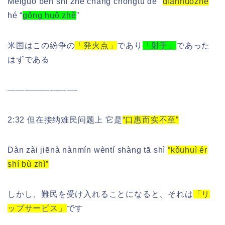
Měiguó běn shì zhè chǎng chōngtú de “
diǎnhuǒzhe
”
hé “
gǒng huǒ zhě
”
米国はこの紛争の
「発火点」
であり
「射手」
であった
はずである
————————-
2:32 但在接纳难民问题上 它是
“口惠而实不至”
Dàn zài jiēnà nànmín wèntí shàng tā shì
“kǒuhuì ér
shí bù zhì”
しかし、難民を受け入れることになると、それは
「リ
ップサービス」
です