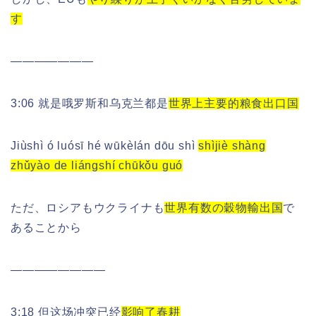
す
———————
3:06 就是哦罗斯和乌克兰都是
世界上主要的粮食出口国
Jiùshì ó luósī hé wūkèlán dōu shì
shìjiè shàng
zhǔyào de liángshí chūkǒu guó
ただ、ロシアもウクライナも
世界有数の穀物輸出国
で
あることから
————————
3:18 但这场冲突已经
影响了春耕