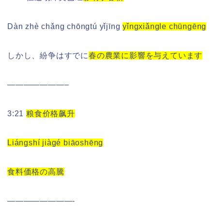
Dàn zhè chǎng chōngtú yǐjīng
yǐngxiǎngle chūngēng
しかし、紛争はすでに
春の農業に影響を与えています
———————–
3:21
粮食价格飙升
Liángshí jiàgé biāoshēng
食料価格の高騰
————————-