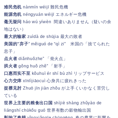
难民危机
nànmín wéijī
難民危機
能源危机
néngyuán wéijī
エネルギー危機
毫无疑问
háo wú yíwèn
間違いありません（疑いの余
地はない）
最大的输家
zuìdà de shūjia
最大の敗者
美国的“弃子
”
měiguó de “qì zi”
米国の「捨てられた
息子」
点火者
diǎnhuǒzhe” 「発火点」
拱火者
gǒng huǒ zhě” 「射手」
口惠而实不至
kǒuhuì ér shí bù zhì
リップサービス
心力交瘁
xīnlìjiāocuì
心身共に疲れきった
捉襟见肘
Zhuō jīn jiàn zhǒu
が上手くいかなく苦労し
ている
世界上主要的粮食出口国
shìjiè shàng zhǔyào de
liángshí chūkǒu guó
世界有数の穀物輸出国
影响了春耕
yǐngxiǎngle chūngēng
春の農業に影響を