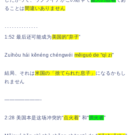
ることは
間違いありません
--------------
1:52 最后还可能成为
美国的“弃子
”
Zuìhòu hái kěnéng chéngwéi
měiguó de “qì zi
”
結局、それは
米国の「捨てられた息子」
になるかもし
れません
———————-
2:28 美国本是这场冲突的“
点火着
” 和“
拱火者
”