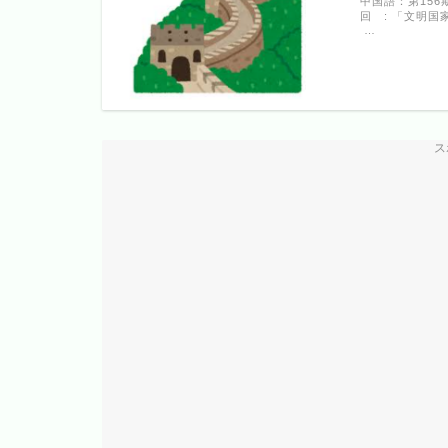
中国語：第156
回 : 「文明
…
ス