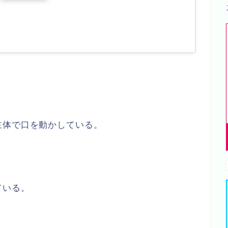
主体で口を動かしている。
。
ている。