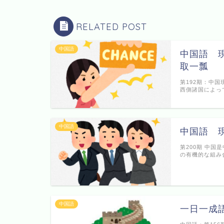
RELATED POST
中国語
中国語 
取一瓢
第192期：中国
西側諸国によっ
中国語
中国語 
第200期 中国
の有機的な組み
中国語
一日一成語