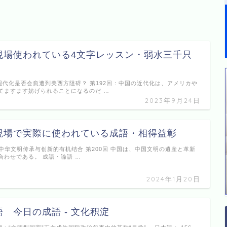
現場使われている4文字レッスン・弱水三千只
现代化是否会愈遭到美西方阻碍？ 第192回 : 中国の近代化は、アメリカや
てますます妨げられることになるのだ …
2023年9月24日
現場で実際に使われている成語・相得益彰
是中华文明传承与创新的有机结合 第200回 中国は、中国文明の遺産と革新
合わせである。 成語・論語 …
2024年1月20日
 今日の成語 - 文化积淀