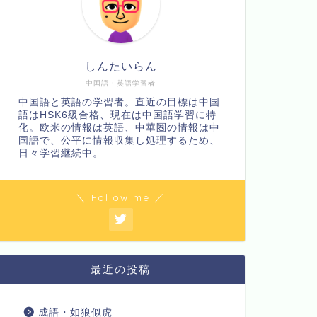
しんたいらん
中国語・英語学習者
中国語と英語の学習者。直近の目標は中国
語はHSK6級合格、現在は中国語学習に特
化。欧米の情報は英語、中華圏の情報は中
国語で、公平に情報収集し処理するため、
日々学習継続中。
＼ Follow me ／
最近の投稿
成語・如狼似虎