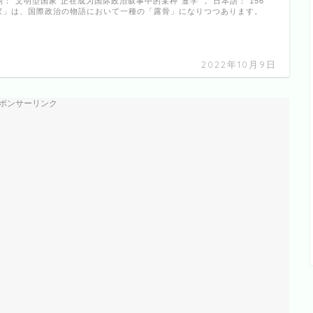
期：“文明型国家”正在成为国际政治叙事中的某种“显学”， 日本語： 156
国家」は、国際政治の物語において一種の「露骨」になりつつあります。
2022年10月9日
ポンサーリンク