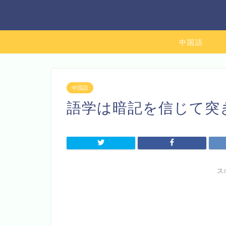
中国語
中国語
語学は暗記を信じて突
ス