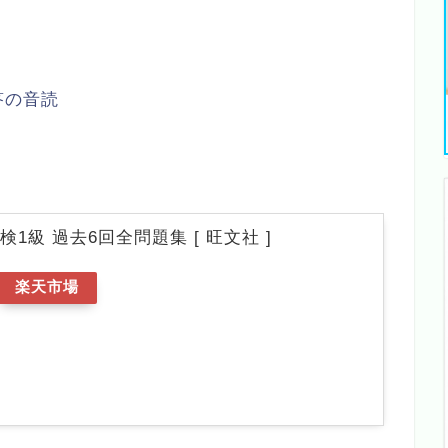
答の音読
英検1級 過去6回全問題集 [ 旺文社 ]
楽天市場