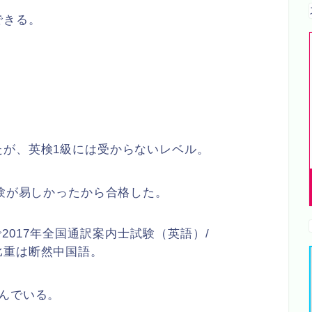
できる。
。
たが、英検1級には受からないレベル。
試験が易しかったから合格した。
この方法で2017年全国通訳案内士試験（英語）/
比重は断然中国語。
んでいる。