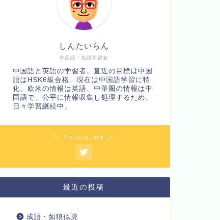
しんたいらん
中国語・英語学習者
中国語と英語の学習者。直近の目標は中国
語はHSK6級合格、現在は中国語学習に特
化。欧米の情報は英語、中華圏の情報は中
国語で、公平に情報収集し処理するため、
日々学習継続中。
＼ Follow me ／
最近の投稿
成語・如狼似虎