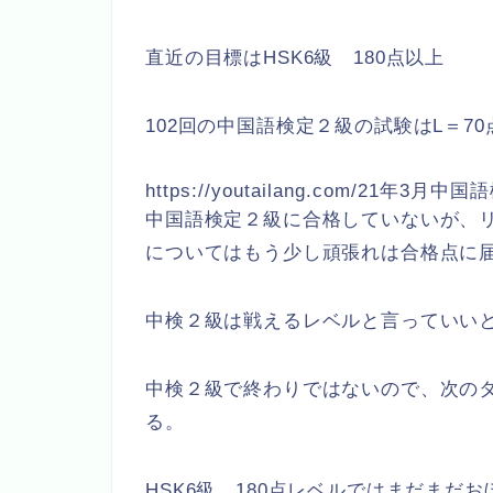
直近の目標はHSK6級 180点以上
102回の中国語検定２級の試験はL＝7
https://youtailang.com/21
中国語検定２級に合格していないが、
についてはもう少し頑張れは合格点に
中検２級は戦えるレベルと言っていい
中検２級で終わりではないので、次のタ
る。
HSK6級 180点レベルではまだまだ