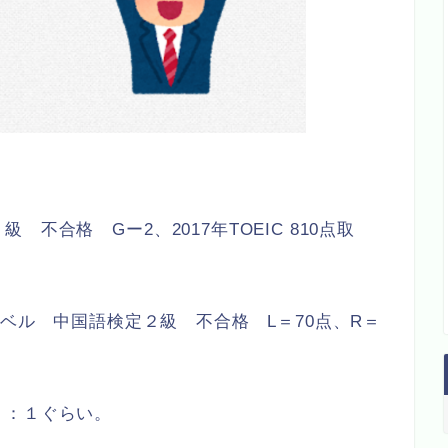
不合格 Gー2、2017年TOEIC 810点取
レベル 中国語検定２級 不合格 L＝70点、R＝
９：１ぐらい。