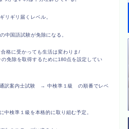
にギリギリ届くレベル。
験の中国語試験が免除になる。
訳案内士試験合格に受かっても生活は変わりま/
の免除を取得するために180点を設定してい
 通訳案内士試験 → 中検準１級 の順番でレベ
格的に中検準１級を本格的に取り組む予定。