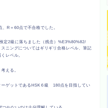
0点、R＝60点で不合格でした。
年3月中国語検定2級に落ちました（残念）%E3%80%82/
リスニングについてはギリギリ合格レベル、筆記
届くレベル。
と考える。
ーゲットであるHSK６級 180点を目指してい
おぼつかないのは十分理解している。