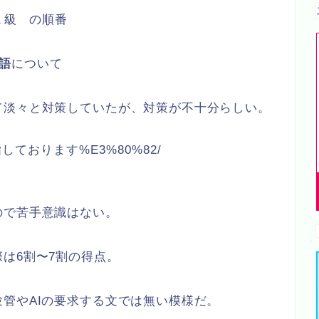
検１級 の順番
語
について
て淡々と対策していたが、対策が不十分らしい。
級も目指しております%E3%80%82/
ので苦手意識はない。
は6割〜7割の得点。
管やAIの要求する文では無い模様だ。