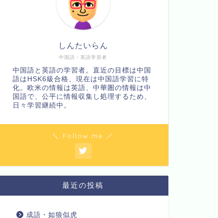
しんたいらん
中国語・英語学習者
中国語と英語の学習者。直近の目標は中国
語はHSK6級合格、現在は中国語学習に特
化。欧米の情報は英語、中華圏の情報は中
国語で、公平に情報収集し処理するため、
日々学習継続中。
＼ Follow me ／
最近の投稿
成語・如狼似虎