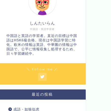
しんたいらん
中国語・英語学習者
中国語と英語の学習者。直近の目標は中国
語はHSK6級合格、現在は中国語学習に特
化。欧米の情報は英語、中華圏の情報は中
国語で、公平に情報収集し処理するため、
日々学習継続中。
＼ Follow me ／
最近の投稿
成語・如狼似虎