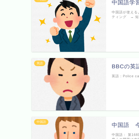
中国語学
中国語が使える
ティング → 
英語
BBCの英語
英語：Police cal
中国語
中国語 
中国語： 第16