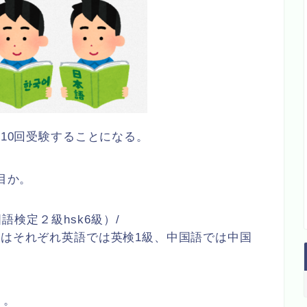
り10回受験することになる。
目か。
と中国語検定２級hsk6級）/
にはそれぞれ英語では英検1級、中国語では中国
う。