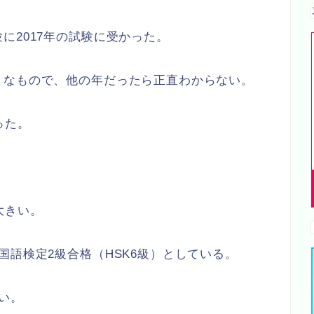
に2017年の試験に受かった。
うなもので、他の年だったら正直わからない。
った。
大きい。
国語検定2級合格（HSK6級）としている。
い。