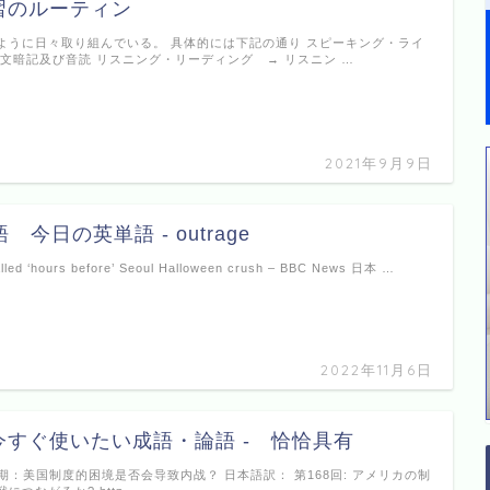
習のルーティン
ように日々取り組んでいる。 具体的には下記の通り スピーキング・ライ
短文暗記及び音読 リスニング・リーディング → リスニン …
2021年9月9日
 今日の英単語 - outrage
led ‘hours before’ Seoul Halloween crush – BBC News 日本 …
2022年11月6日
今すぐ使いたい成語・論語 - 恰恰具有
8期：美国制度的困境是否会导致内战？ 日本語訳： 第168回: アメリカの制