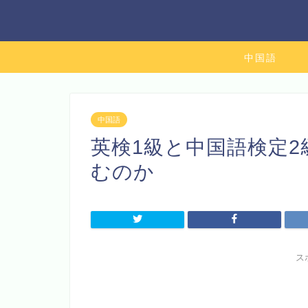
中国語
中国語
英検1級と中国語検定
むのか
ス