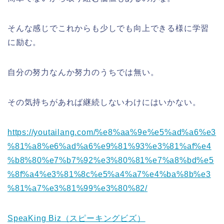
そんな感じでこれからも少しでも向上できる様に学習
に励む。
自分の努力なんか努力のうちでは無い。
その気持ちがあれば継続しないわけにはいかない。
https://youtailang.com/%e8%aa%9e%e5%ad%a6%e3
%81%a8%e6%ad%a6%e9%81%93%e3%81%af%e4
%b8%80%e7%b7%92%e3%80%81%e7%a8%bd%e5
%8f%a4%e3%81%8c%e5%a4%a7%e4%ba%8b%e3
%81%a7%e3%81%99%e3%80%82/
SpeaKing Biz（スピーキングビズ）