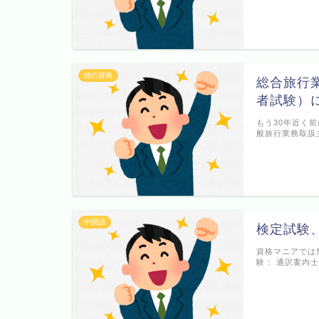
他の資格
総合旅行
者試験）
もう30年近く
般旅行業務取扱
中国語
検定試験
資格マニアでは
験： 通訳案内