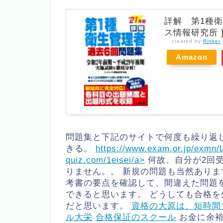
詳解 第1種衛
ス情報研究所 
created by
Rinker
Amazon
問題集と下記のサイトで何度も繰り返
きる。
https://www.exam.or.jp/exmn
quiz.com/1eisei/a>
何故、自分が2回
りません。。 新規の問題も当然ありま
考書の要点を確認して、間違えた問題
できると思います。 どうしても合格
だと思います。
資格の大原は、短時間
ル大栄
合格保証のスクール
お金に余裕