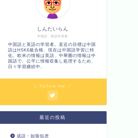
しんたいらん
中国語・英語学習者
中国語と英語の学習者。直近の目標は中国
語はHSK6級合格、現在は中国語学習に特
化。欧米の情報は英語、中華圏の情報は中
国語で、公平に情報収集し処理するため、
日々学習継続中。
＼ Follow me ／
最近の投稿
成語・如狼似虎