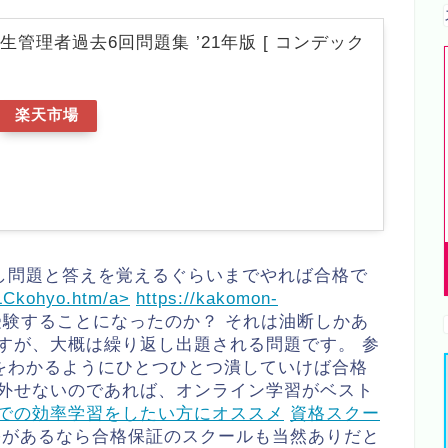
生管理者過去6回問題集 ’21年版 [ コンデック
]
楽天市場
し問題と答えを覚えるぐらいまでやれば合格で
/LCkohyo.htm/a>
https://kakomon-
受験することになったのか？ それは油断しかあ
すが、大概は繰り返し出題される問題です。 参
をわかるようにひとつひとつ潰していけば合格
を外せないのであれば、オンライン学習がベスト
での効率学習をしたい方にオススメ
資格スクー
があるなら合格保証のスクールも当然ありだと