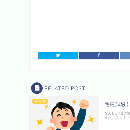
RELATED POST
他の資格
宅建試験
なんとか2度の
えた。 ネット