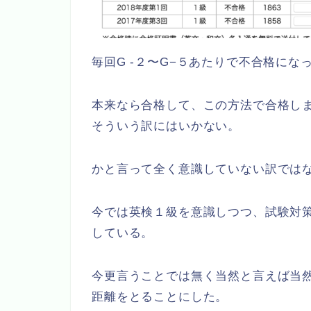
毎回G -２〜G−５あたりで不合格にな
本来なら合格して、この方法で合格し
そういう訳にはいかない。
かと言って全く意識していない訳では
今では英検１級を意識しつつ、試験対
している。
今更言うことでは無く当然と言えば当
距離をとることにした。