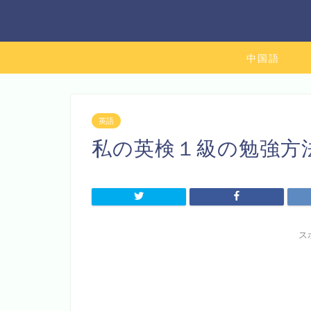
中国語
英語
私の英検１級の勉強方
ス