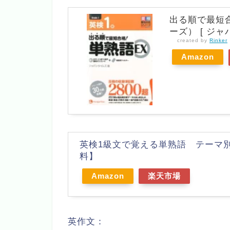
出る順で最短合
ーズ） [ ジャ
created by
Rinker
Amazon
英検1級文で覚える単熟語 テーマ別
料】
Amazon
楽天市場
英作文：