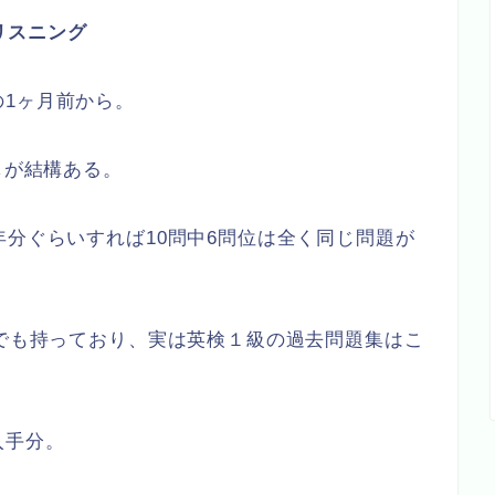
リスニング
1ヶ月前から。
しが結構ある。
年分ぐらいすれば10問中6問位は全く同じ問題が
今でも持っており、実は英検１級の過去問題集はこ
入手分。