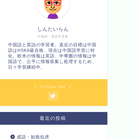
しんたいらん
中国語・英語学習者
中国語と英語の学習者。直近の目標は中国
語はHSK6級合格、現在は中国語学習に特
化。欧米の情報は英語、中華圏の情報は中
国語で、公平に情報収集し処理するため、
日々学習継続中。
＼ Follow me ／
最近の投稿
成語・如狼似虎