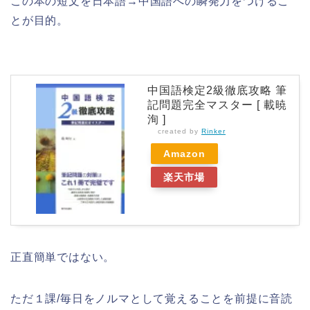
この本の短文を日本語→中国語への瞬発力をつけるこ
とが目的。
中国語検定2級徹底攻略 筆
記問題完全マスター [ 載暁
洵 ]
created by
Rinker
Amazon
楽天市場
正直簡単ではない。
ただ１課/毎日をノルマとして覚えることを前提に音読