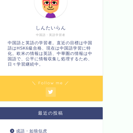
しんたいらん
中国語・英語学習者
中国語と英語の学習者。直近の目標は中国
語はHSK6級合格、現在は中国語学習に特
化。欧米の情報は英語、中華圏の情報は中
国語で、公平に情報収集し処理するため、
日々学習継続中。
＼ Follow me ／
最近の投稿
成語・如狼似虎