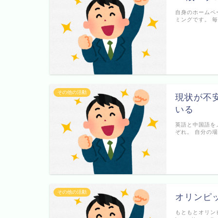
自身のホームペ
ミングです。 
その他の活動
現状が不
いる
英語と中国語を
ぞれ。 自分の
その他の活動
オリンピ
もともとオリン