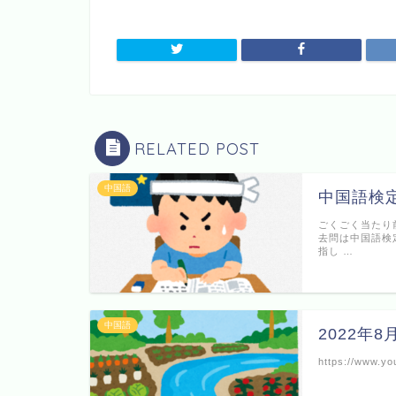
RELATED POST
中国語
中国語検
ごくごく当たり
去問は中国語検
指し …
中国語
2022年
https://www.