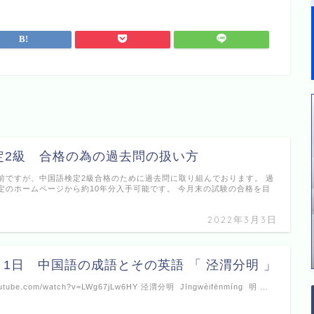
定2級 合格の為の過去問の扱い方
前ですが、中国語検定2級合格のために過去問に取り組んでおります。 過
定のホームページから約10年分入手可能です。 今月末の試験の合格を目
2022年3月3日
8月1日 中国語の成語とその英語 「 泾渭分明 」
youtube.com/watch?v=LWg67jLw6HY 泾渭分明 Jīngwèifēnmíng 明 …