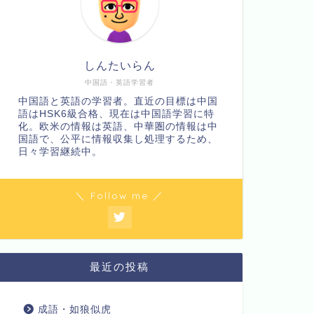
しんたいらん
中国語・英語学習者
中国語と英語の学習者。直近の目標は中国
語はHSK6級合格、現在は中国語学習に特
化。欧米の情報は英語、中華圏の情報は中
国語で、公平に情報収集し処理するため、
日々学習継続中。
＼ Follow me ／
最近の投稿
成語・如狼似虎