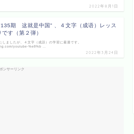
2022年8月1日
be ”135期 这就是中国” 、４文字（成语）レッス
りです（第２弾）
たしましたが、４文字（成語）の学習に最適です。
ilang.com/youtube-%e8%b …
2022年3月24日
ポンサーリンク