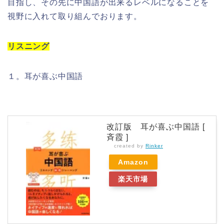
目指し、その先に中国語が出来るレベルになることを
視野に入れて取り組んでおります。
リスニング
１。耳が喜ぶ中国語
改訂版 耳が喜ぶ中国語 [
斉霞 ]
created by
Rinker
Amazon
楽天市場