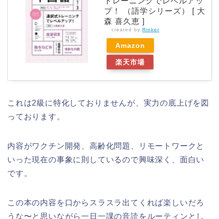
トレーニングでレベルアッ
プ！ （語学シリーズ） [ 大
森 喜久恵 ]
created by
Rinker
Amazon
楽天市場
これは2級に特化しておりませんが、実力の底上げを図
っております。
内容がワクチン開発、高齢化問題、リモートワークと
いった現在の事象に則しているので興味深く、面白い
です。
この本の内容を口からスラスラ出てくれば楽しいだろ
うな〜と思いながら一日一課の音読をルーティンとし