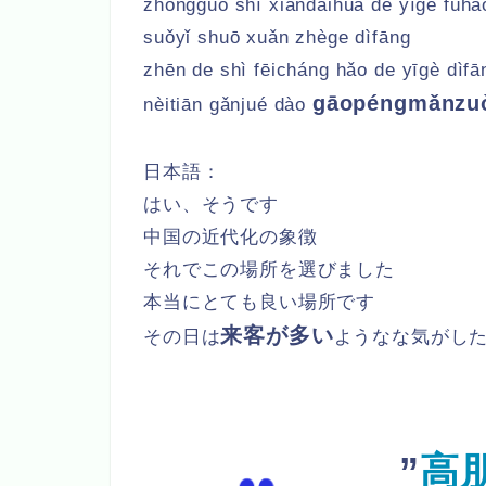
zhōngguó shì xiàndàihuà de yīgè fúhà
suǒyǐ shuō xuǎn zhège dìfāng
zhēn de shì fēicháng hǎo de yīgè dìfā
gāopéngmǎnzu
nèitiān gǎnjué dào
日本語：
はい、そうです
中国の近代化の象徴
それでこの場所を選びました
本当にとても良い場所です
来客が多い
その日は
ようなな気がし
”
高