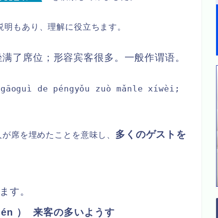
説明もあり、理解に役立ちます。
坐满了席位；形容宾客很多。一般作谓语。
 gāoguì de péngyǒu zuò mǎnle xíwèi;
多くのゲストを
人が席を埋めたことを意味し、
ます。
） 来客の多いようす
mén