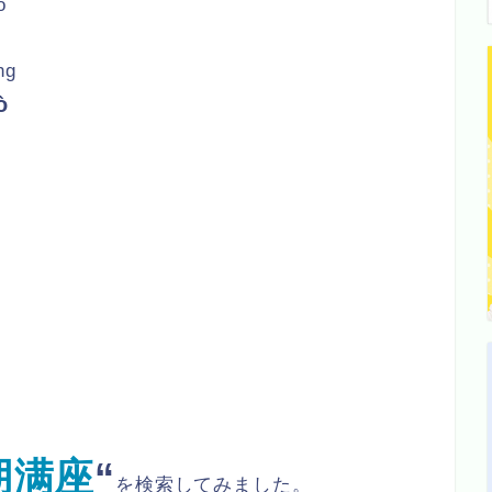
o
ng
ò
た
朋满座
“
を検索してみました。