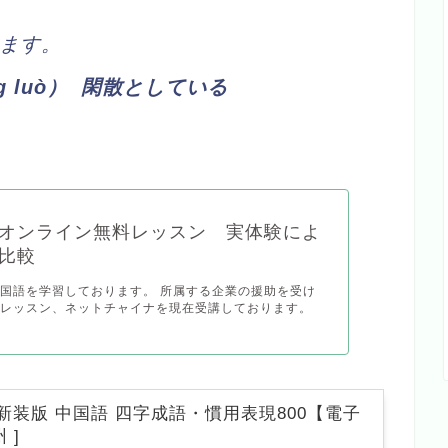
ます。
） 閑散としている
g luò
オンライン無料レッスン 実体験によ
比較
国語を学習しております。 所属する企業の援助を受け
ンレッスン、ネットチャイナを現在受講しております。
新装版 中国語 四字成語・慣用表現800【電子
 ]