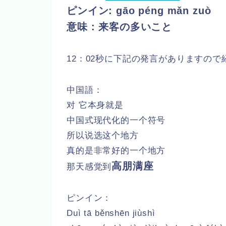
ピンイン: gāo péng mǎn zuò
意味 : 来客の多いこと
12：02秒に下記の発言がありますので
中国語：
对 它本身就是
中国式现代化的一个符号
所以说选这个地方
真的是非常好的一个地方
高朋满座
那天感觉到
ピンイン：
Duì tā běnshēn jiùshì