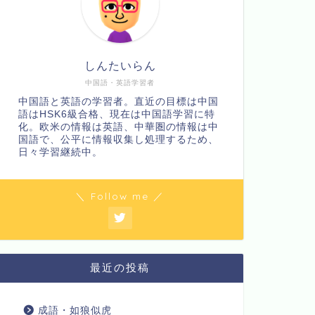
しんたいらん
中国語・英語学習者
中国語と英語の学習者。直近の目標は中国
語はHSK6級合格、現在は中国語学習に特
化。欧米の情報は英語、中華圏の情報は中
国語で、公平に情報収集し処理するため、
日々学習継続中。
＼ Follow me ／
最近の投稿
成語・如狼似虎