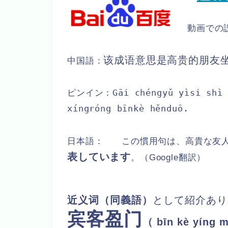
動画での
该成语意思是高贵的朋友
中国語：
Gāi chéngyǔ yìsi shì
ピンイン：
xíngróng bīnkè hěnduō.
日本語：
この慣用句は、高貴な友
表しています
。（
Google翻訳）
近义词
（同義語）
として紹介あり
宾客盈门
（ bīn kè yíng 