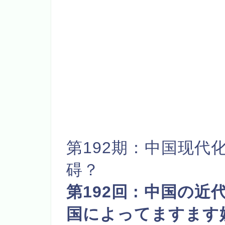
第192期：
中国现代
碍？
第192回 : 中国
国によってますます