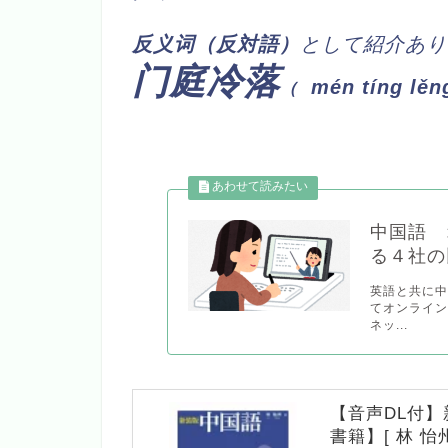
反义
词（反対語）
として紹介あり
门庭冷落
mén tíng lěn
（
中国語 
る４社の
英語と共に中
てオンライ
ネッ...
【音声DL付】
書籍】[ 林 怡州