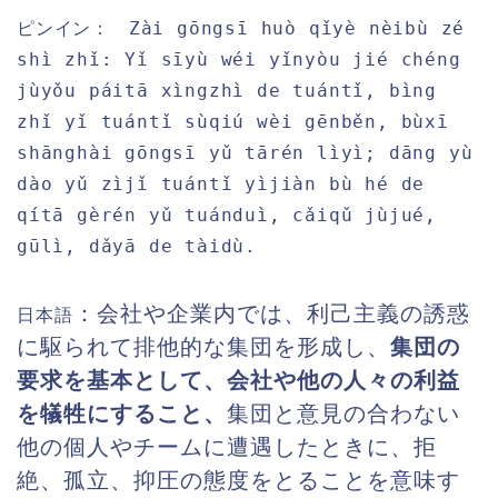
Zài gōngsī huò qǐyè nèibù zé
ピンイン
：
shì zhǐ: Yǐ sīyù wéi yǐnyòu jié chéng
jùyǒu páitā xìngzhì de tuántǐ, bìng
zhǐ yǐ tuántǐ sùqiú wèi gēnběn, bùxī
shānghài gōngsī yǔ tārén lìyì; dāng yù
dào yǔ zìjǐ tuántǐ yìjiàn bù hé de
qítā gèrén yǔ tuánduì, cǎiqǔ jùjué,
gūlì, dǎyā de tàidù.
：会社や企業内では、利己主義の誘惑
日本語
に駆られて排他的な集団を形成し、
集団の
要求を基本として、会社や他の人々の利益
を犠牲にすること、
集団と意見の合わない
他の個人やチームに遭遇したときに、拒
絶、孤立、抑圧の態度をとることを意味す