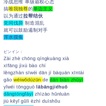
冷战思维 单级霸权心态
搞
唯我独尊
的
单边主义
以为通过
拉帮结伙
党同伐异
制造混乱
就可以鼓励遏制对手
浑水摸鱼
ピンイン：
Zài zhè chōng qíngkuàng xià
xīfāng jìxù bào chí
lěngzhàn sīwéi dān jí bàquán xīntài
gǎo
wéiwǒdúzūn
de
dān biān zhǔyì
yǐwéi tōngguò
lābāngjiéhuǒ
dǎngtóngfáyì
zhìzào hǔnluàn
jiù kěyǐ gǔlì èzhì duìshǒu