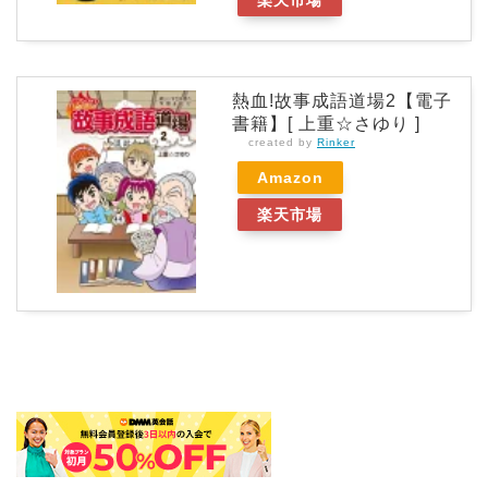
楽天市場
熱血!故事成語道場2【電子
書籍】[ 上重☆さゆり ]
created by
Rinker
Amazon
楽天市場