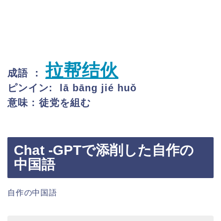
拉帮结伙
成語 ：
ピンイン:
lā bāng jié huǒ
意味 : 徒党を組む
Chat -GPTで添削した自作の
中国語
自作の中国語