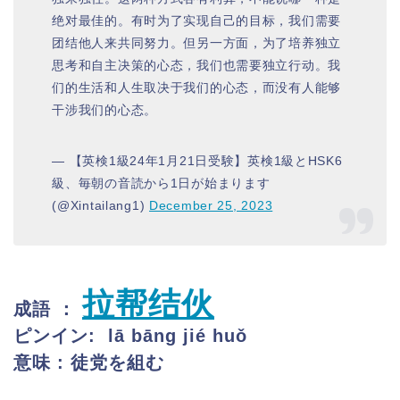
绝对最佳的。有时为了实现自己的目标，我们需要
团结他人来共同努力。但另一方面，为了培养独立
思考和自主决策的心态，我们也需要独立行动。我
们的生活和人生取决于我们的心态，而没有人能够
干涉我们的心态。
— 【英検1級24年1月21日受験】英検1級とHSK6
級、毎朝の音読から1日が始まります
(@Xintailang1)
December 25, 2023
拉帮结伙
成語 ：
ピンイン:
lā bāng jié huǒ
意味 : 徒党を組む