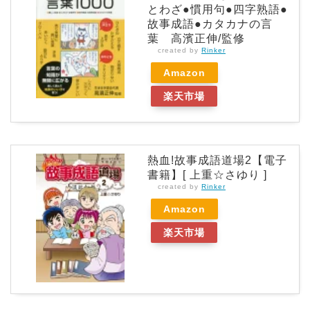
とわざ●慣用句●四字熟語●
故事成語●カタカナの言
葉 高濱正伸/監修
created by
Rinker
Amazon
楽天市場
熱血!故事成語道場2【電子
書籍】[ 上重☆さゆり ]
created by
Rinker
Amazon
楽天市場