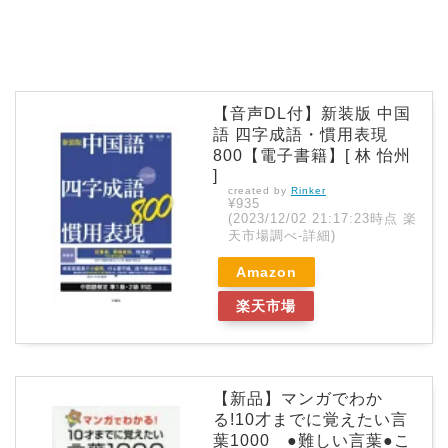
【音声DL付】新装版 中国
語 四字成語・慣用表現
800【電子書籍】[ 林 怡州
]
created by
Rinker
¥935
(2023/12/02 21:17:23時点 楽
天市場調べ-
詳細)
Amazon
楽天市場
【新品】マンガでわか
る!10才までに覚えたい言
葉1000 ●難しい言葉●こ