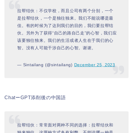
拉帮结伙：不仅学校，而且公司有两个分别，一个
是拉帮结伙，一个是独往独来。我们不能说哪是最
佳。有的时候为了达到我们的目的，我们要拉帮结
伙。另外为了获得“自己的路自己走”的心智，我们应
该要独往独来。我们的生活或者人生在于我们的心
智。没有人可能干涉自己的心智。谢谢。
— Sintailang (@sintailang)
December 25, 2023
ChatーGPT添削後の中国語
拉帮结伙：常常面对两种不同的选择：拉帮结伙和
独来独往。这两种方式各有利弊，不能说哪一种是