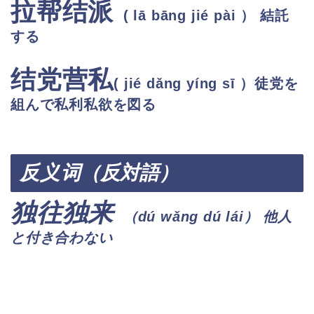
拉帮结派
(
lā bāng jié pài
）
結託
する
结党营私
(
jié dǎng yíng sī
）徒党を
組んで私利私欲を図る
反义
词（反対語）
独往独来
（
dú wǎng dú lái）
他人
と付き合わない