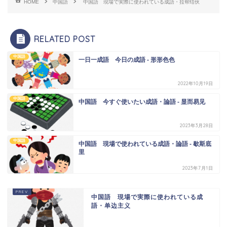
HOME
中国語
中国語 現場で実際に使われている成語・拉帮结伙
RELATED POST
中国語
一日一成語 今日の成語 - 形形色色
2022年10月19日
中国語
中国語 今すぐ使いたい成語・論語 - 显而易见
2023年3月28日
中国語
中国語 現場で使われている成語・論語 - 歇斯底
里
2023年7月1日
中国語 現場で実際に使われている成
語・单边主义