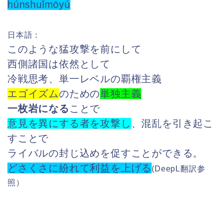
húnshuǐmōyú
日本語：
このような猛攻撃を前にして
西側諸国は依然として
冷戦思考、単一レベルの覇権主義
エゴイズム
のための
単独主義
一枚岩になる
ことで
意見を異にする者を攻撃し
、混乱を引き起こ
すことで
ライバルの封じ込めを促すことができる。
どさくさに紛れて利益を上げる
(DeepL
翻訳参
照）