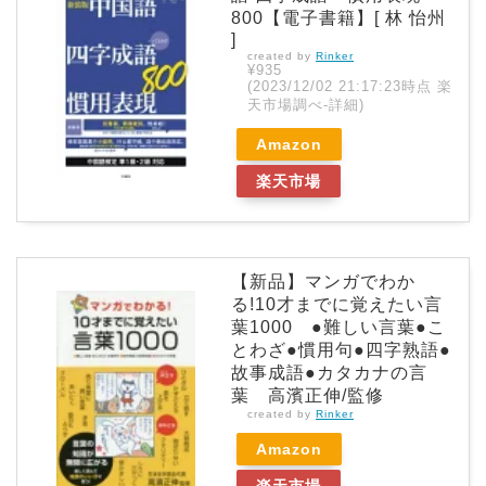
800【電子書籍】[ 林 怡州
]
created by
Rinker
¥935
(2023/12/02 21:17:23時点 楽
天市場調べ-
詳細)
Amazon
楽天市場
【新品】マンガでわか
る!10才までに覚えたい言
葉1000 ●難しい言葉●こ
とわざ●慣用句●四字熟語●
故事成語●カタカナの言
葉 高濱正伸/監修
created by
Rinker
Amazon