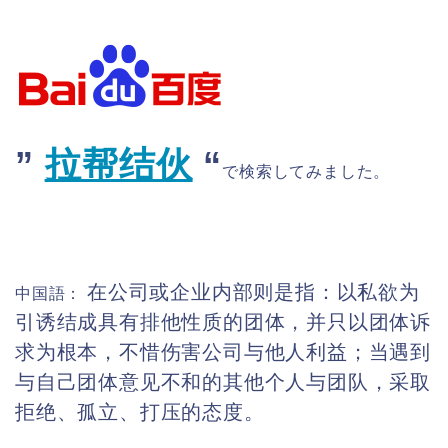
”
拉帮结伙
“
で検索してみました。
在公司或企业内部则是指：以私欲为
中国語：
引诱结成具有排他性质的团体，并只以团体诉
求为根本，不惜伤害公司与他人利益；当遇到
与自己团体意见不和的其他个人与团队，采取
拒绝、孤立、打压的态度。