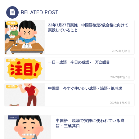
RELATED POST
中国語
22年3月27日実施 中国語検定2級合格に向けて
実践していること
2022年3月1日
中国語
一日一成語 今日の成語 - 万众瞩目
2022年12月3日
中国語
中国語 今すぐ使いたい成語・論語 - 纸老虎
2023年4月29日
中国語 現場で実際に使われている成
語・三缄其口