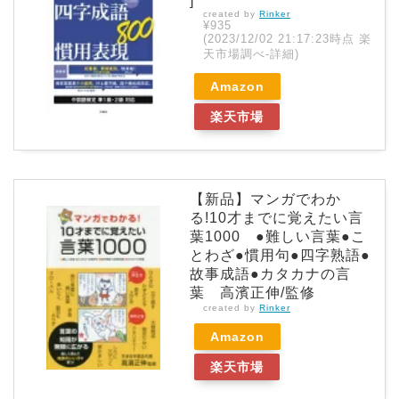
]
created by
Rinker
¥935
(2023/12/02 21:17:23時点 楽
天市場調べ-
詳細)
Amazon
楽天市場
【新品】マンガでわか
る!10才までに覚えたい言
葉1000 ●難しい言葉●こ
とわざ●慣用句●四字熟語●
故事成語●カタカナの言
葉 高濱正伸/監修
created by
Rinker
Amazon
楽天市場