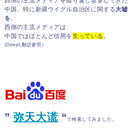
西側の主流メディアを繰り返し攻撃してきた
中国、特に新疆ウイグル自治区に関する
大嘘
を
。
西側の主流メディアは
中国ではほとんど
信用を
失っている
。
(DeepL
翻訳参照）
”
弥天大谎
“
で検索してみました。