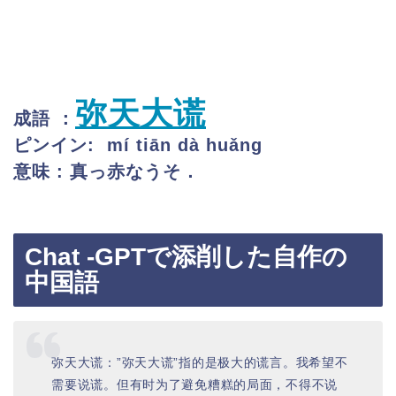
弥天大谎
成語 ：
ピンイン: mí tiān dà huǎng
意味 : 真っ赤なうそ．
Chat -GPTで添削した自作の
中国語
弥天大谎：”弥天大谎”指的是极大的谎言。我希望不
需要说谎。但有时为了避免糟糕的局面，不得不说