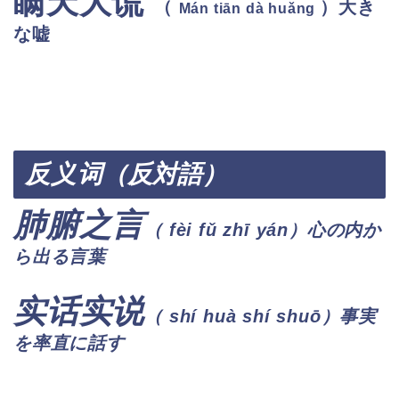
瞒天大谎
（
）大き
Mán tiān dà huǎng
な嘘
反义
词（反対語）
肺腑之言
（ fèi fǔ zhī yán
）心の内か
ら出る言葉
实话实说
（ shí huà shí shuō
）事実
を率直に話す