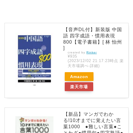
【音声DL付】新装版 中国
語 四字成語・慣用表現
800【電子書籍】[ 林 怡州
]
created by
Rinker
¥935
(2023/12/02 21:17:23時点 楽
天市場調べ-
詳細)
Amazon
楽天市場
【新品】マンガでわか
る!10才までに覚えたい言
葉1000 ●難しい言葉●こ
とわざ●慣用句●四字熟語●