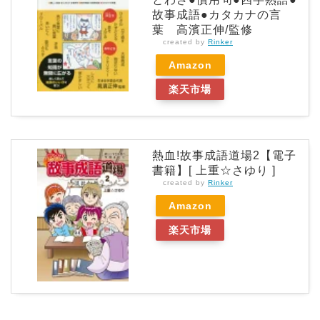
故事成語●カタカナの言
葉 高濱正伸/監修
created by
Rinker
Amazon
楽天市場
熱血!故事成語道場2【電子
書籍】[ 上重☆さゆり ]
created by
Rinker
Amazon
楽天市場