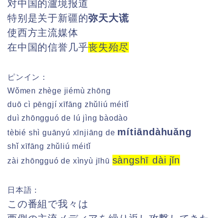
对中国的瀘境报道
特别是关于新疆的
弥天大谎
使西方主流媒体
在中国的信誉几乎
丧失殆尽
ピンイン：
Wǒmen zhège jiémù zhōng
duō cì pēngjí xīfāng zhǔliú méitǐ
duì zhōngguó de lú jìng bàodào
mítiāndàhuǎng
tèbié shì guānyú xīnjiāng de
shǐ xīfāng zhǔliú méitǐ
sàngshī dài jǐn
zài zhōngguó de xìnyù jīhū
日本語：
この番組で我々は