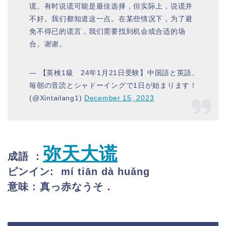
谎。有时说谎可能是最佳选择，但实际上，说谎并
不好。我们都知道这一点。在某些情况下，为了避
免不得已的谎言，我们需要找到机会或合适的场
合。谢谢。
— 【英検1級 24年1月21日受験】中国語と英語、
毎朝の音読とシャドーイングで1日が始まります！
(@Xintailang1)
December 15, 2023
弥天大谎
成語 ：
ピンイン: mí tiān dà huǎng
意味 : 真っ赤なうそ．