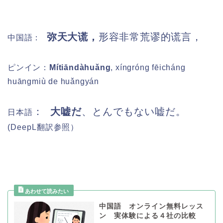
弥天大谎，
形容非常荒谬的谎言，
中国語：
ピンイン
：
Mítiāndàhuǎng
, xíngróng fēicháng
huāngmiù de huǎngyán
：
大嘘だ
、とんでもない嘘だ。
日本語
(DeepL
翻訳参照）
中国語 オンライン無料レッス
ン 実体験による４社の比較