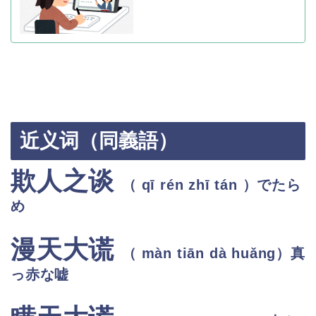
近义词（同義語）
欺人之谈
（
qī rén zhī tán
）でたら
め
漫天大谎
（ màn tiān dà huǎng
）真
っ赤な嘘