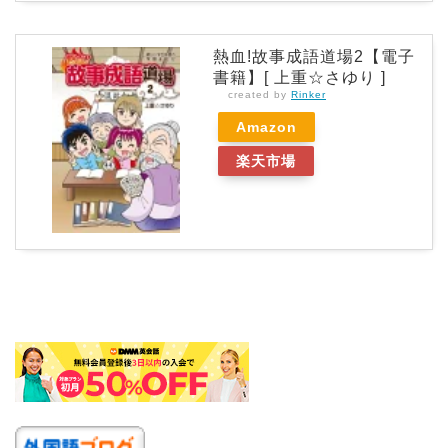
熱血!故事成語道場2【電子
書籍】[ 上重☆さゆり ]
created by
Rinker
Amazon
楽天市場