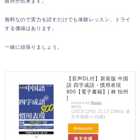
維持が出来ます。
無料なので実力を試すだけでも体験レッスン、トライ
する価値はあります。
一緒に頑張りましょう。
【音声DL付】新装版 中国
語 四字成語・慣用表現
800【電子書籍】[ 林 怡州
]
created by
Rinker
¥935
(2023/12/02 21:17:23時点 楽
天市場調べ-
詳細)
Amazon
楽天市場