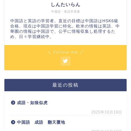
しんたいらん
中国語・英語学習者
中国語と英語の学習者。直近の目標は中国語はHSK6級
合格、現在は中国語学習に特化。欧米の情報は英語、中
華圏の情報は中国語で、公平に情報収集し処理するた
め、日々学習継続中。
＼ Follow me ／
最近の投稿
成語・如狼似虎
2025年10月19日
中国語 成語 翻天覆地