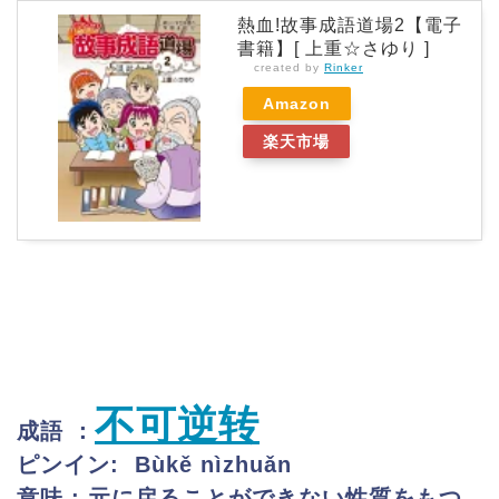
熱血!故事成語道場2【電子
書籍】[ 上重☆さゆり ]
created by
Rinker
Amazon
楽天市場
不可逆转
成語 ：
ピンイン:
Bùkě nìzhuǎn
意味 :
元に戻ることができない性質をもつ