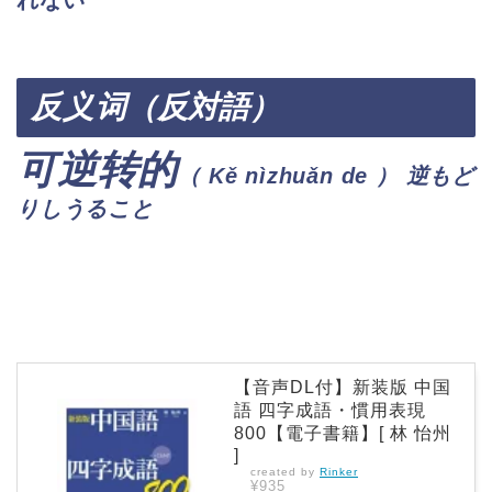
れない
反义
词（反対語）
可逆转的
（
Kě nìzhuǎn de
） 逆もど
りしうること
【音声DL付】新装版 中国
語 四字成語・慣用表現
800【電子書籍】[ 林 怡州
]
created by
Rinker
¥935