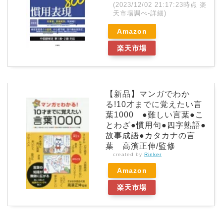
(2023/12/02 21:17:23時点 楽
天市場調べ-
詳細)
Amazon
楽天市場
【新品】マンガでわか
る!10才までに覚えたい言
葉1000 ●難しい言葉●こ
とわざ●慣用句●四字熟語●
故事成語●カタカナの言
葉 高濱正伸/監修
created by
Rinker
Amazon
楽天市場