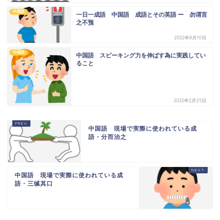
中国語
一日一成語 中国語 成語とその英語 ー 勿谓言
之不预
2022年8月10日
中国語
中国語 スピーキング力を伸ばす為に実践してい
ること
2022年2月25日
中国語 現場で実際に使われている成
語・分而治之
中国語 現場で実際に使われている成
語・三缄其口