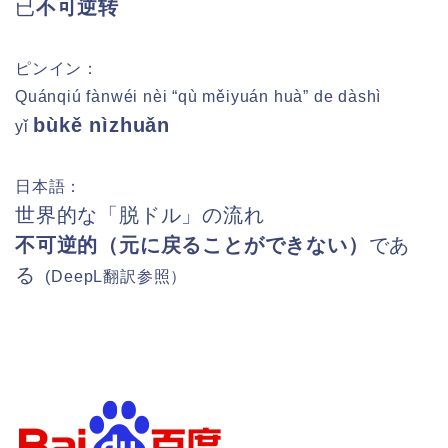
已
不可逆转
ピンイン：
Quánqiú fànwéi nèi “qù měiyuán huà” de dàshì
bùkě nìzhuǎn
yǐ
日本語：
世界的な「脱ドル」の流れ
不可逆的（元に戻ることができない）
であ
る
(DeepL
翻訳参照）