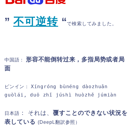
”
不可逆转
“
で検索してみました。
形容不能倒转过来，多指局势或者局
中国語：
面
Xíngróng bùnéng dàozhuǎn
ピンイン
：
guòlái, duō zhǐ júshì huòzhě júmiàn
： それは、
覆すことのできない状況を
日本語
表している
(DeepL
翻訳参照）