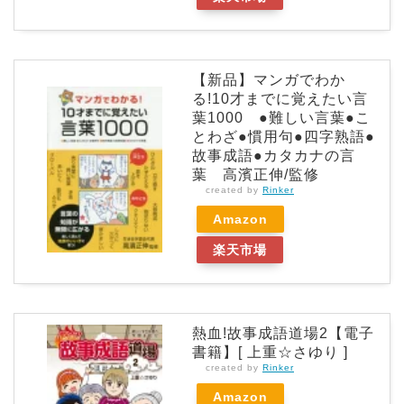
【新品】マンガでわか
る!10才までに覚えたい言
葉1000 ●難しい言葉●こ
とわざ●慣用句●四字熟語●
故事成語●カタカナの言
葉 高濱正伸/監修
created by
Rinker
Amazon
楽天市場
熱血!故事成語道場2【電子
書籍】[ 上重☆さゆり ]
created by
Rinker
Amazon