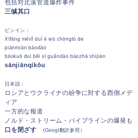
包括对北溪管道爆炸事件
三缄其口
ピンイン：
Xīfāng méitǐ duì é wū chōngtú de
piànmiàn bàodào
bāokuò duì běi xī guǎndào bàozhà shìjiàn
sānjiānqíkǒu
日本語：
ロシアとウクライナの紛争に対する西側メデ
ィア
一方的な報道
ノルド・ストリーム・パイプラインの爆発も
口を閉ざす
(Googl
翻訳参照）