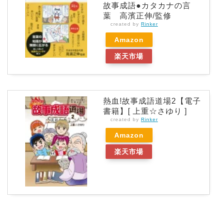
故事成語●カタカナの言
葉 高濱正伸/監修
created by
Rinker
Amazon
楽天市場
熱血!故事成語道場2【電子
書籍】[ 上重☆さゆり ]
created by
Rinker
Amazon
楽天市場