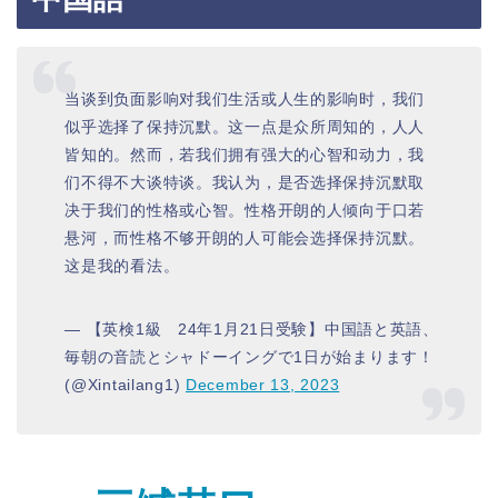
当谈到负面影响对我们生活或人生的影响时，我们
似乎选择了保持沉默。这一点是众所周知的，人人
皆知的。然而，若我们拥有强大的心智和动力，我
们不得不大谈特谈。我认为，是否选择保持沉默取
决于我们的性格或心智。性格开朗的人倾向于口若
悬河，而性格不够开朗的人可能会选择保持沉默。
这是我的看法。
— 【英検1級 24年1月21日受験】中国語と英語、
毎朝の音読とシャドーイングで1日が始まります！
(@Xintailang1)
December 13, 2023