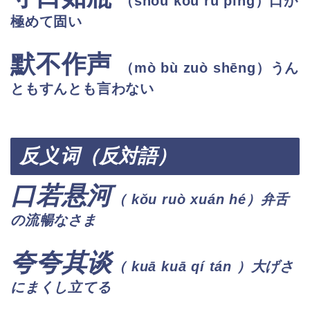
（shǒu kǒu rú píng
）口が
極めて固い
默不作声
（mò bù zuò shēng
）うん
ともすんとも言わない
反义
词（反対語）
口若悬河
（ kǒu ruò xuán hé
）弁舌
の流暢なさま
夸夸其谈
（ kuā kuā qí tán
）大げさ
にまくし立てる