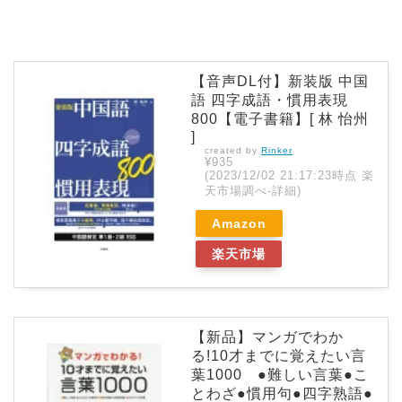
【音声DL付】新装版 中国
語 四字成語・慣用表現
800【電子書籍】[ 林 怡州
]
created by
Rinker
¥935
(2023/12/02 21:17:23時点 楽
天市場調べ-
詳細)
Amazon
楽天市場
【新品】マンガでわか
る!10才までに覚えたい言
葉1000 ●難しい言葉●こ
とわざ●慣用句●四字熟語●