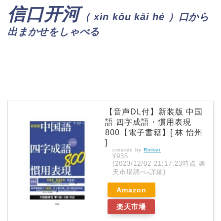
信口开河
（
xìn kǒu kāi hé
）口から
出まかせをしゃべる
【音声DL付】新装版 中国
語 四字成語・慣用表現
800【電子書籍】[ 林 怡州
]
created by
Rinker
¥935
(2023/12/02 21:17:23時点 楽
天市場調べ-
詳細)
Amazon
楽天市場