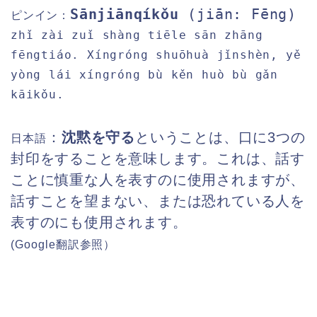
Sānjiānqíkǒu
(jiān: Fēng)
ピンイン
：
zhǐ zài zuǐ shàng tiēle sān zhāng
fēngtiáo. Xíngróng shuōhuà jǐnshèn, yě
yòng lái xíngróng bù kěn huò bù gǎn
kāikǒu.
：
沈黙を守る
ということは、口に3つの
日本語
封印をすることを意味します。これは、話す
ことに慎重な人を表すのに使用されますが、
話すことを望まない、または恐れている人を
表すのにも使用されます。
(Google
翻訳参照）