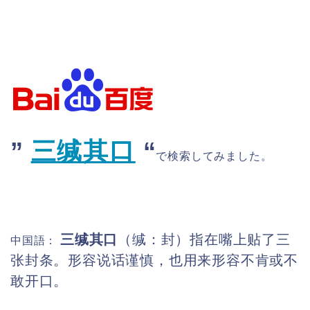
”
三缄其口
“
で検索してみました。
三缄其口
（缄：封）指在嘴上贴了三
中国語：
张封条。形容说话谨慎，也用来形容不肯或不
敢开口。