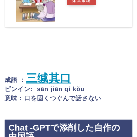
楽天市場
三缄其口
成語 ：
ピンイン: sān jiān qí kǒu
意味 : 口を固くつぐんで話さない
Chat -GPTで添削した自作の
中国語