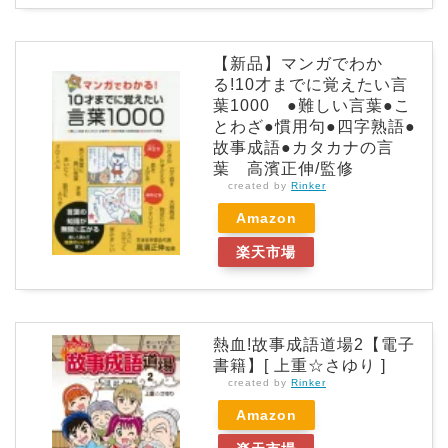
【新品】マンガでわか
る!10才までに覚えたい言
葉1000 ●難しい言葉●こ
とわざ●慣用句●四字熟語●
故事成語●カタカナの言
葉 高濱正伸/監修
created by
Rinker
Amazon
楽天市場
熱血!故事成語道場2【電子
書籍】[ 上重☆さゆり ]
created by
Rinker
Amazon