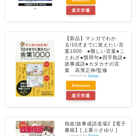
楽天市場
【新品】マンガでわか
る!10才までに覚えたい言
葉1000 ●難しい言葉●こ
とわざ●慣用句●四字熟語●
故事成語●カタカナの言
葉 高濱正伸/監修
created by
Rinker
Amazon
楽天市場
熱血!故事成語道場2【電子
書籍】[ 上重☆さゆり ]
created by
Rinker