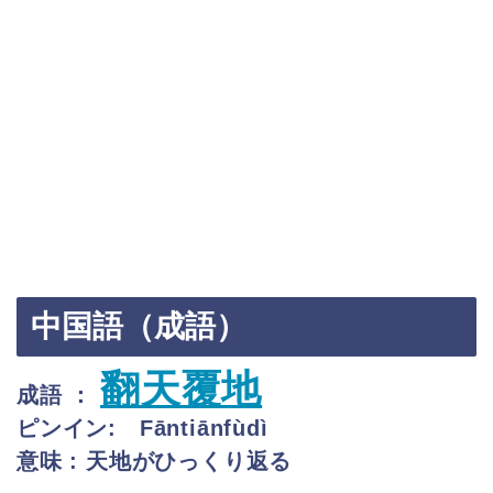
中国語（成語）
翻天覆地
成語 ：
ピンイン:
Fāntiānfùdì
意味 : 天地がひっくり返る