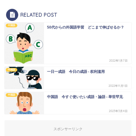
RELATED POST
中国語
50代からの外国語学習 どこまで伸ばせるか？
2022年1月7日
中国語
一日一成語 今日の成語 - 权利滥用
2022年11月1日
中国語
中国語 今すぐ使いたい成語・論語 - 举世罕见
2023年3月4日
スポンサーリンク