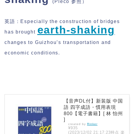
(Pleco 参照）
英語：Especially the construction of bridges
earth-shaking
has brought
changes to Guizhou’s transportation and
economic conditions.
【音声DL付】新装版 中国
語 四字成語・慣用表現
800【電子書籍】[ 林 怡州
]
created by
Rinker
¥935
(2023/12/02 21:17:23時点 楽