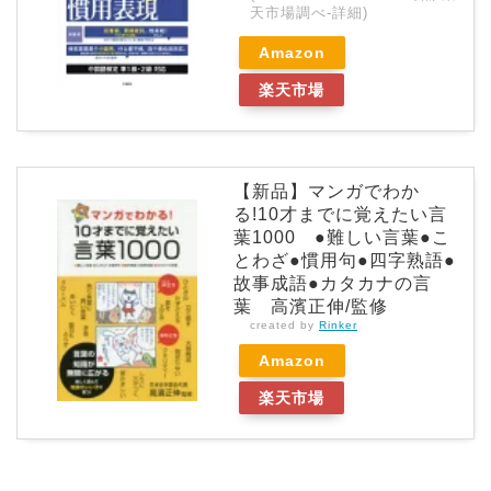
天市場調べ-
詳細)
Amazon
楽天市場
【新品】マンガでわか
る!10才までに覚えたい言
葉1000 ●難しい言葉●こ
とわざ●慣用句●四字熟語●
故事成語●カタカナの言
葉 高濱正伸/監修
created by
Rinker
Amazon
楽天市場