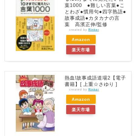
葉1000 ●難しい言葉●こ
とわざ●慣用句●四字熟語●
故事成語●カタカナの言
葉 高濱正伸/監修
created by
Rinker
Amazon
楽天市場
熱血!故事成語道場2【電子
書籍】[ 上重☆さゆり ]
created by
Rinker
Amazon
楽天市場