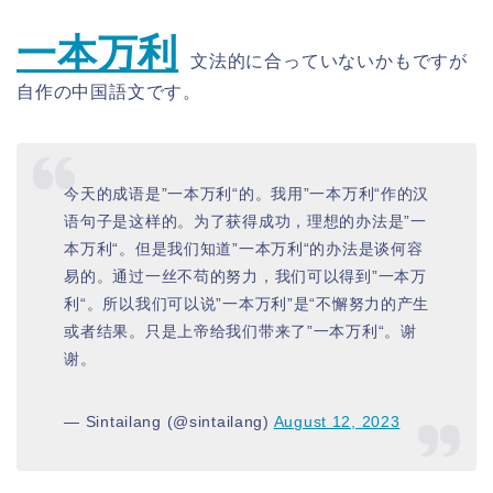
一本万利
文法的に合っていないかもですが
自作の中国語文です。
今天的成语是”一本万利“的。我用”一本万利“作的汉
语句子是这样的。为了获得成功，理想的办法是”一
本万利“。但是我们知道”一本万利“的办法是谈何容
易的。通过一丝不苟的努力，我们可以得到”一本万
利“。所以我们可以说”一本万利”是“不懈努力的产生
或者结果。只是上帝给我们带来了”一本万利“。谢
谢。
— Sintailang (@sintailang)
August 12, 2023