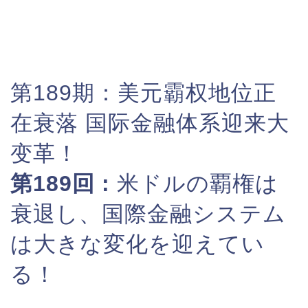
第189期：
美元霸权地位正
在衰落 国际金融体系迎来大
变革！
第189回 :
米ドルの覇権は
衰退し、国際金融システム
は大きな変化を迎えてい
る！