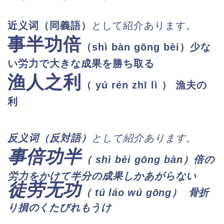
近义词
（同義語）
として紹介あります。
事半功倍
（shì bàn gōng bèi）少な
い労力で大きな成果を勝ち取る
渔人之利
（
yú rén zhī lì
）
漁夫の
利
反义
词（反対語）
として紹介あります。
事倍功半
（ shì bèi gōng bàn）倍の
労力をかけて半分の成果しかあがらない
徒劳无功
）
骨折
（ tú láo wú gōng
り損のくたびれもうけ