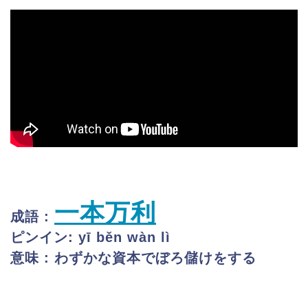
一本万利
成語 :
ピンイン: yī běn wàn lì
意味 : わずかな資本でぼろ儲けをする