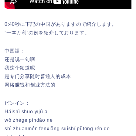
0:40秒に下記の中国がありますので紹介します。
”一本万利“の例を紹介しております。
中国語：
还是说一句啊
我这个频道呢
是专门分享随时普通人的成本
网络赚钱和创业方法的
ピンイン：
Háishì shuō yījù a
wǒ zhège píndào ne
shì zhuānmén fēnxiǎng suíshí pǔtōng rén de