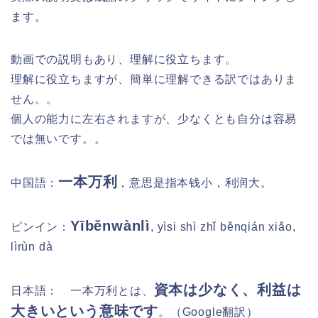
ます。
動画での説明もあり、理解に役立ちます。
理解に役立ちますが、簡単に理解できる訳ではありま
せん。。
個人の能力に左右されますが、少なくとも自分は容易
では無いです。。
一本万利
中国語：
，意思是指本钱小，利润大。
Yīběnwànlì
ピンイン：
, yìsi shì zhǐ běnqián xiǎo,
lìrùn dà
資本は少なく、利益は
日本語：
一本万利とは、
大きいという意味です
。（Google翻訳）