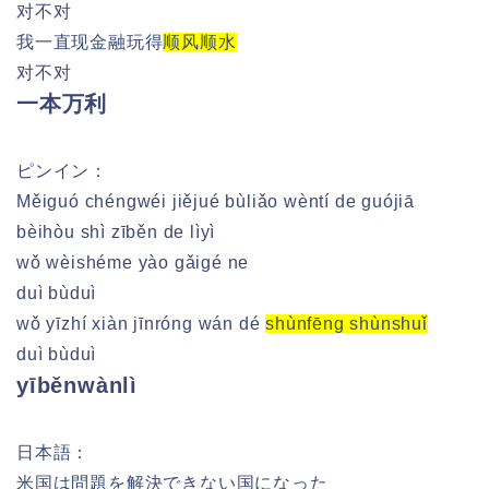
对不对
我一直现金融玩得
顺风顺水
对不对
一本万利
ピンイン：
Měiguó chéngwéi jiějué bùliǎo wèntí de guójiā
bèihòu shì zīběn de lìyì
wǒ wèishéme yào gǎigé ne
duì bùduì
wǒ yīzhí xiàn jīnróng wán dé
shùnfēng shùnshuǐ
duì bùduì
yīběnwànlì
日本語：
米国は問題を解決できない国になった