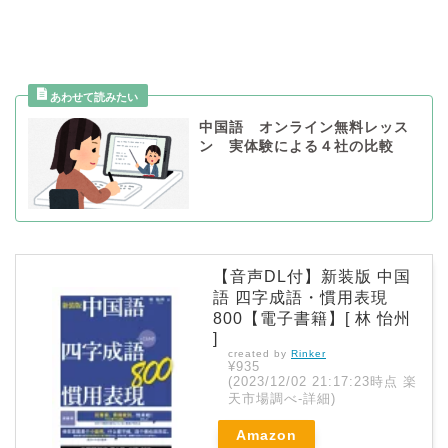
中国語 オンライン無料レッス
ン 実体験による４社の比較
【音声DL付】新装版 中国
語 四字成語・慣用表現
800【電子書籍】[ 林 怡州
]
created by
Rinker
¥935
(2023/12/02 21:17:23時点 楽
天市場調べ-
詳細)
Amazon