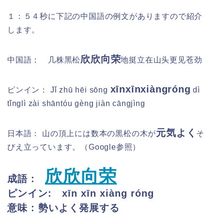
１：５４秒に下記の中国語の例文がありますので紹介
します。
欣欣向荣
中国語： 几株黑松
地挺立在山头更见苍劲
xīnxīnxiàngróng
ピンイン：
Jǐ zhū hēi sōng
dì
tǐnglì zài shāntóu gèng jiàn cāngjìng
元気よく
日本語：
山の頂上には数本の黒松の木が
そ
びえ立っています。
（Google参照）
欣欣向荣
成語 :
ピンイン: xīn xīn xiàng róng
意味 : 勢いよく発展する