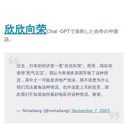
欣欣向荣
Chat -GPTで添削した自作の中国
語。
过去，日本的经济曾一度“欣欣向荣”。然而，现在却
变得“死气沉沉”。我认为有很多原因导致了这种情
况，其中之一可能是房地产泡沫。我不清楚为什么
我们无法避免这种情况。也许这是上天的旨意，因
此我们不知道如何最好地应对这种情况。谢谢。
— Sintailang (@sintailang)
September 7, 2023