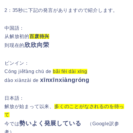
2：35秒に下記の発言がありますので紹介します。
中国語：
从解放初的
百废待兴
欣欣向荣
到现在的
ピンイン：
Cóng jiěfàng chū de
bǎi fèi dài xīng
xīnxīnxiàngróng
dào xiànzài de
日本語：
解放が始まって以来、
多くのことがなされるのを待っ
て
勢いよく発展している
今では
（
Google訳参
考）