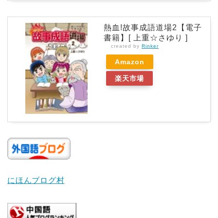
熱血!故事成語道場2【電子
書籍】[ 上重☆さゆり ]
created by
Rinker
Amazon
楽天市場
にほんブログ村