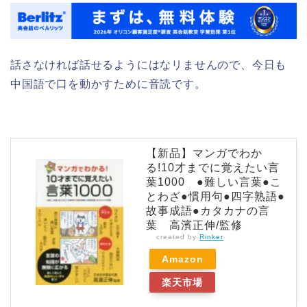
話さなければ話せるようにはなリませんので、今日も
中国語で口を動かすために音読です。
【新品】マンガでわか
る!10才までに覚えたい言
葉1000 ●難しい言葉●こ
とわざ●慣用句●四字熟語●
故事成語●カタカナの言
葉 高濱正伸/監修
created by
Rinker
Amazon
楽天市場