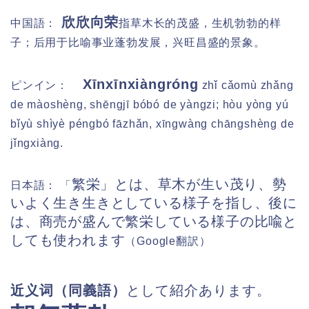
欣欣向荣
中国語：
指草木长的茂盛，生机勃勃的样
子；后用于比喻事业蓬勃发展，兴旺昌盛的景象。
Xīnxīnxiàngróng
ピンイン：
zhǐ cǎomù zhǎng
de màoshèng, shēngjī bóbó de yàngzi; hòu yòng yú
bǐyù shìyè péngbó fāzhǎn, xīngwàng chāngshèng de
jǐngxiàng.
繁栄」とは、草木が生い茂り、勢
日本語： 「
いよく生き生きとしている様子を指し、後に
は、商売が盛んで繁栄している様子の比喩と
しても使われます
（Google翻訳）
近义词
（同義語）
として紹介あります。