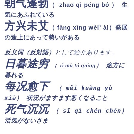
朝气蓬勃
） 生
（ zhāo qì péng bó
気にあふれている
方兴未艾
（ fāng xīng wèi’ ài
）発展
の途上にあって勢いがある
反义
词（反対語）
として紹介あります。
日暮途穷
） 途方に
（
rì mù tú qióng
暮れる
每况愈下
（ měi kuàng yù
xià） 状況がますます悪くなること
死气沉沉
（ sǐ qì chén chén
）
活気がないさま