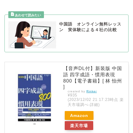
中国語 オンライン無料レッス
ン 実体験による４社の比較
【音声DL付】新装版 中国
語 四字成語・慣用表現
800【電子書籍】[ 林 怡州
]
created by
Rinker
¥935
(2023/12/02 21:17:23時点 楽
天市場調べ-
詳細)
Amazon
楽天市場