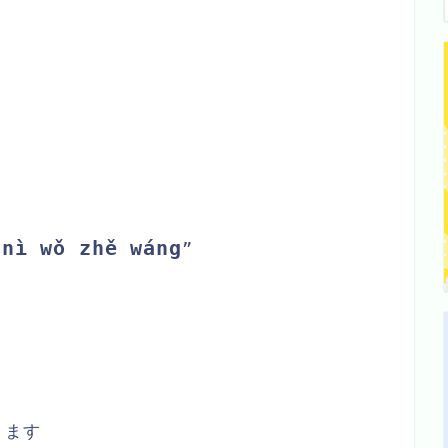
 nì wǒ zhě wáng
”
ります