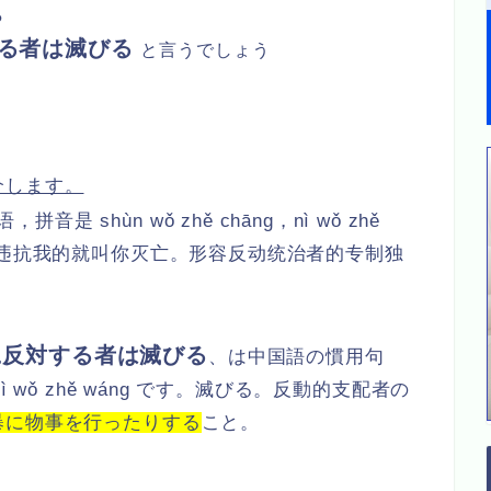
ら
する者は滅びる
と言うでしょう
介します。
音是 shùn wǒ zhě chāng，nì wǒ zhě
，违抗我的就叫你灭亡。形容反动统治者的专制独
に反対する者は滅びる
、は中国語の慣用句
、nì wǒ zhě wáng です。滅びる。反動的支配者の
暴に物事を行ったりする
こと。