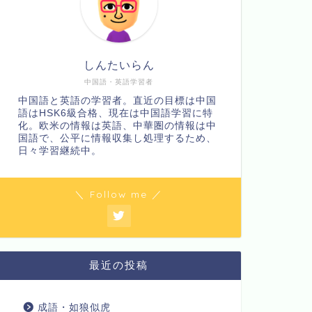
しんたいらん
中国語・英語学習者
中国語と英語の学習者。直近の目標は中国
語はHSK6級合格、現在は中国語学習に特
化。欧米の情報は英語、中華圏の情報は中
国語で、公平に情報収集し処理するため、
日々学習継続中。
＼ Follow me ／
最近の投稿
成語・如狼似虎