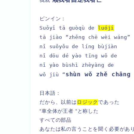
我就“
”
ピンイン：
Suǒyǐ tā guòqù de
luójí
tā jiào “zhěng chē wèi wáng”
nǐ suǒyǒu de líng bùjiàn
nǐ dōu dé yào tīng wǒ de
nǐ yào bùshì zhèyàng de
shùn wǒ zhě chāng
wǒ jiù “
日本語：
だから、以前は
ロジック
であった
“車全体が王者 “と称した
すべての部品
あなたは私の言うことを聞く必要があ