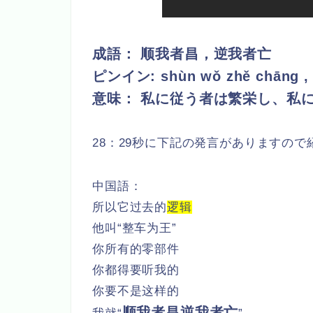
成語： 顺我者昌，逆我者亡
ピンイン: shùn wǒ zhě chāng , 
意味：
私に従う者は繁栄し、私
28：29秒に下記の発言がありますので
中国語：
所以它过去的
逻辑
他叫“整车为王”
你所有的零部件
你都得要听我的
你要不是这样的
顺我者昌逆我者亡