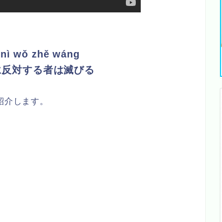
nì wǒ zhě wáng
に反対する者は滅びる
紹介します。