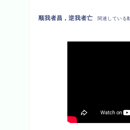
顺我者昌，逆我者亡
関連している