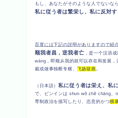
もし、あなたがそのような人でないな
私に従う者は繁栄し、私に反対
百度には下記の説明がありますので紹
顺我者昌，逆我者亡
，是一个汉语成语，拼
wáng，即顺从我的就可以存在和发展
裁或做事独断专横、
飞扬跋扈
。
私に従う者は栄え、私
（日本語）
で、ピンインは shun wǒ zhě chāng
専制政治を描写したり、恣意的かつ
横