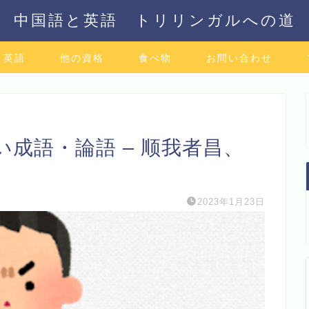
中国語と英語 トリリンガルへの道
英語
他の資格
食べ物
お問い合わせ
成語・論語 – 顺我者昌、
2023年1月23日