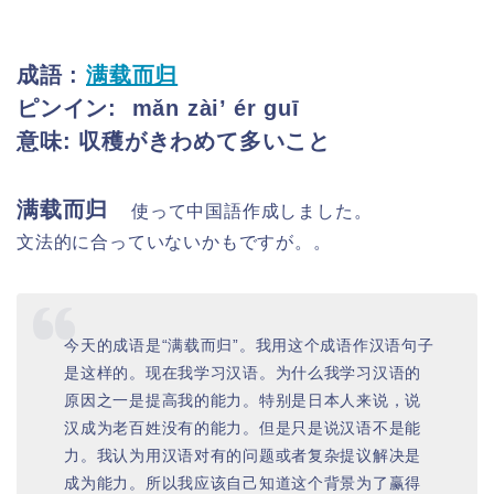
成語 :
满载而归
ピンイン:
mǎn zài’ ér guī
意味: 収穫がきわめて多いこと
满载而归
使って中国語作成しました。
文法的に合っていないかもですが。。
今天的成语是“满载而归”。我用这个成语作汉语句子
是这样的。现在我学习汉语。为什么我学习汉语的
原因之一是提高我的能力。特别是日本人来说，说
汉成为老百姓没有的能力。但是只是说汉语不是能
力。我认为用汉语对有的问题或者复杂提议解决是
成为能力。所以我应该自己知道这个背景为了赢得