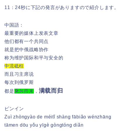
11：24秒に下記の発言がありますので紹介します。
中国語：
最重要的媒体上发表文章
他们都有一个共同点
就是把中俄战略协作
称为维护国际和平与安全的
中流砥柱
而且习主席说
每次到俄罗斯
满载而归
都是
乘兴而来
，
ピンイン
Zuì zhòngyào de méitǐ shàng fābiǎo wénzhāng
tāmen dōu yǒu yīgè gòngtóng diǎn