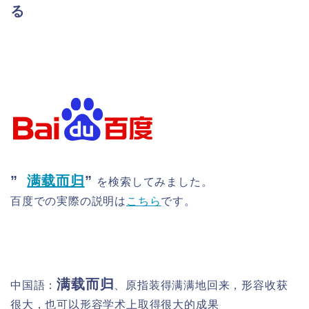
る
”
满载而归
”
を検索してみました。
百度での実際の説明は
こちら
です。
满载而归
中国語：
、原指装得满满地回来，形容收获
很大，也可以形容学术上取得很大的成果