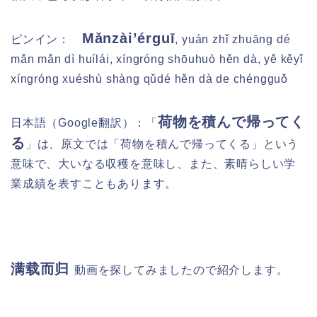
Mǎnzài’érguī
ピンイン：
, yuán zhǐ zhuāng dé
mǎn mǎn dì huílái, xíngróng shōuhuò hěn dà, yě kěyǐ
xíngróng xuéshù shàng qǔdé hěn dà de chéngguǒ
荷物を積んで帰ってく
日本語（Google翻訳）：
「
る
」は、原文では「荷物を積んで帰ってくる」という
意味で、大いなる収穫を意味し、また、素晴らしい学
業成績を表すこともあります。
满载而归
動画を探してみましたので紹介します。