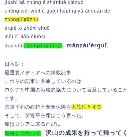
jiùshì bǎ zhōng é zhànlüè xiézuò
chēng wèi wéihù guójì hépíng yǔ ānquán de
zhōngliúdǐzhù
érqiě xí zhǔxí shuō
měi cì dào èluósī
,
mǎnzài’érguī
dōu
shì
chéngxìng ér lái
日本語：
最重要メディアへの掲載記事
これらの記事に共通しているのは
ロシアと中国の戦略的協力について言及していること
です。
国際平和の維持と安全保障を
大黒柱とする
そして、習近平主席はこう言った。
彼はロシアに来るたびに
沢山の成果を持って帰ってく
期待して行って
、