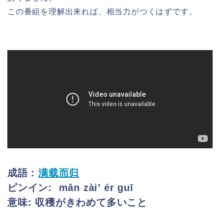
この番組を理解出来れば、相当力がつくはずです。
成語 :
满载而归
ピンイン:
mǎn zài’ ér guī
意味: 収穫がきわめて多いこと