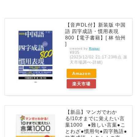
【音声DL付】新装版 中国
語 四字成語・慣用表現
800【電子書籍】[ 林 怡州
]
created by
Rinker
¥935
(2023/12/02 21:17:23時点 楽
天市場調べ-
詳細)
Amazon
楽天市場
【新品】マンガでわか
る!10才までに覚えたい言
葉1000 ●難しい言葉●こ
とわざ●慣用句●四字熟語●