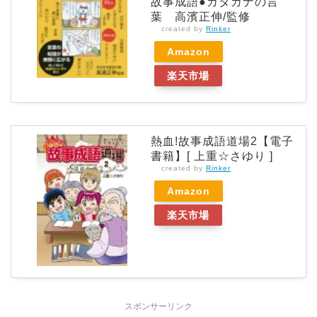
故事成語●カタカナの言
葉 高濱正伸/監修
created by
Rinker
Amazon
楽天市場
熱血!故事成語道場2【電子
書籍】[ 上重☆さゆり ]
created by
Rinker
Amazon
楽天市場
スポンサーリンク