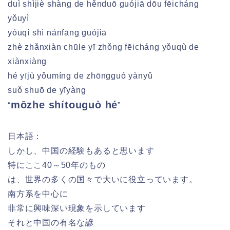
duì shìjiè shàng de hěnduō guójiā dōu fēicháng
yǒuyì
yóuqí shì nánfāng guójiā
zhè zhǎnxiàn chūle yī zhǒng fēicháng yǒuqù de
xiànxiàng
hé yījù yǒumíng de zhōngguó yànyǔ
suǒ shuō de yīyàng
mōzhe shítouguò hé
“
”
日本語：
しかし、中国の経験もあると思います
特にここ40～50年のもの
は、世界の多くの国々で大いに役立っています。
南方系を中心に
非常に興味深い現象を示しています
それと中国の有名な諺