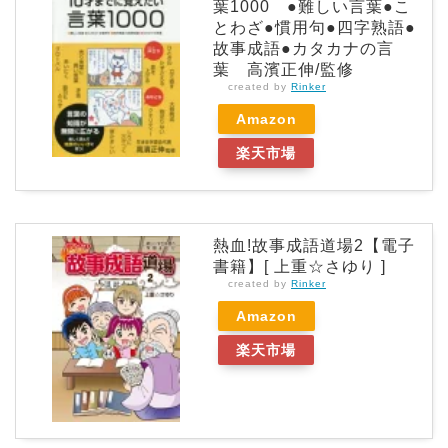
葉1000 ●難しい言葉●こ
とわざ●慣用句●四字熟語●
故事成語●カタカナの言
葉 高濱正伸/監修
created by
Rinker
Amazon
楽天市場
熱血!故事成語道場2【電子
書籍】[ 上重☆さゆり ]
created by
Rinker
Amazon
楽天市場