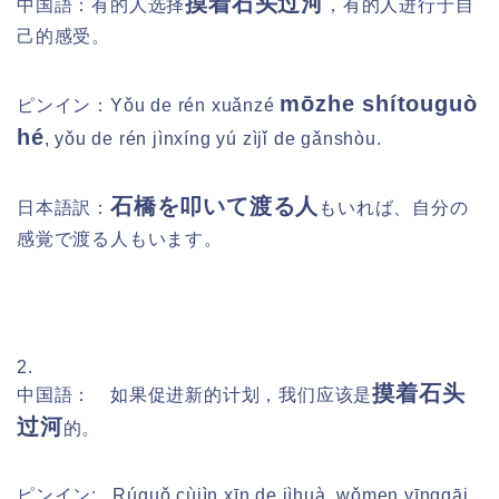
摸着石头过河
中国語：有的人选择
，有的人进行于自
己的感受。
mōzhe shítouguò
ピンイン：
Yǒu de rén xuǎnzé
hé
, yǒu de rén jìnxíng yú zìjǐ de gǎnshòu.
石橋
を叩いて渡る人
日本語訳：
もいれば、自分の
感覚で渡る人もいます。
2.
摸着石头
中国語： 如果促进新的计划，我们应该是
过河
的。
ピンイン:
Rúguǒ cùjìn xīn de jìhuà, wǒmen yīnggāi