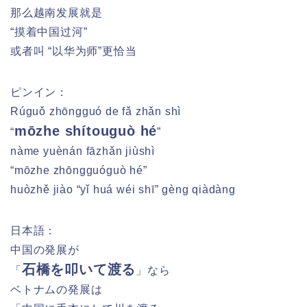
那么越南发展就是
“摸着中国过河”
或者叫 “以华为师”更恰当
ピンイン：
Rúguǒ zhōngguó de fǎ zhǎn shì
mōzhe shítouguò hé
“
”
nàme yuènán fāzhǎn jiùshì
“mōzhe zhōngguóguò hé”
huòzhě jiào “yǐ huá wéi shī” gèng qiàdàng
日本語：
中国の発展が
石橋を叩いて渡る
「
」なら
ベトナムの発展は