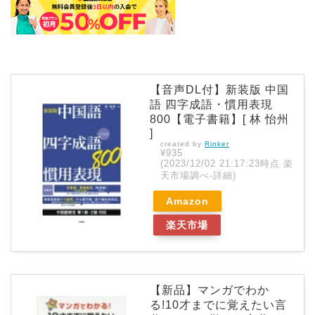
【音声DL付】新装版 中国
語 四字成語・慣用表現
800【電子書籍】[ 林 怡州
]
created by
Rinker
¥935
(2023/12/02 21:17:23時点 楽
天市場調べ-
詳細)
Amazon
楽天市場
【新品】マンガでわか
る!10才までに覚えたい言