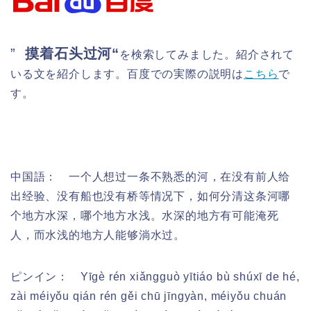
”
摸着石头过河
“
を検索してみました。紹介されて
いる文を紹介します。百度での実際の説明は
こちら
で
す。
中国語： 一个人想过一条不熟悉的河，在没有前人给
出经验、没有船也没有桥等情况下，如何分清这条河哪
个地方水深，哪个地方水浅。水深的地方有可能淹死
人，而水浅的地方人能够淌水过。
ピンイン：
Yīgè rén xiǎngguò yītiáo bù shúxī de hé,
zài méiyǒu qián rén gěi chū jīngyàn, méiyǒu chuán