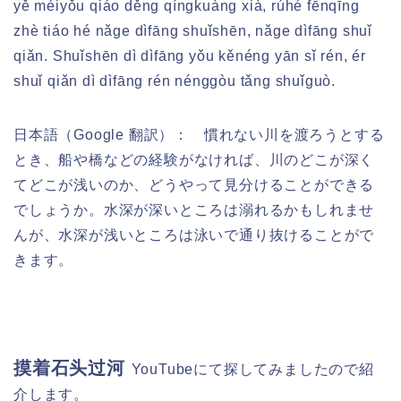
yě méiyǒu qiáo děng qíngkuàng xià, rúhé fēnqīng
zhè tiáo hé nǎge dìfāng shuǐshēn, nǎge dìfāng shuǐ
qiǎn. Shuǐshēn dì dìfāng yǒu kěnéng yān sǐ rén, ér
shuǐ qiǎn dì dìfāng rén nénggòu tǎng shuǐguò.
日本語（Google 翻訳）：
慣れない川を渡ろうとする
とき、船や橋などの経験がなければ、川のどこが深く
てどこが浅いのか、どうやって見分けることができる
でしょうか。水深が深いところは溺れるかもしれませ
んが、水深が浅いところは泳いで通り抜けることがで
きます。
摸着石头过河
YouTubeにて探してみましたので紹
介します。