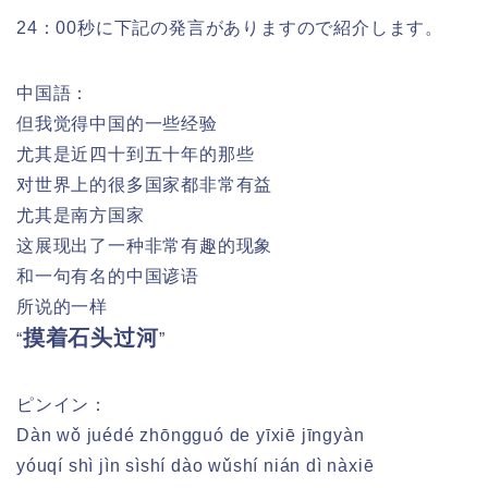
24：00秒に下記の発言がありますので紹介します。
中国語：
但我觉得中国的一些经验
尤其是近四十到五十年的那些
对世界上的很多国家都非常有益
尤其是南方国家
这展现出了一种非常有趣的现象
和一句有名的中国谚语
所说的一样
摸着石头过河
“
”
ピンイン：
Dàn wǒ juédé zhōngguó de yīxiē jīngyàn
yóuqí shì jìn sìshí dào wǔshí nián dì nàxiē