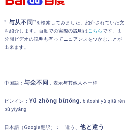
”
与从不同
”
を検索してみました。紹介されていた文
を紹介します。百度での実際の説明は
こちら
です。１
分間ビデオの説明も有ってニュアンスをつかむことが
出来ます。
与众不同
中国語：
，表示与其他人不一样
Yǔ zhòng bùtóng
ピンイン：
, biǎoshì yǔ qítā rén
bù yīyàng
他と違う
日本語（Google翻訳）：
違う、