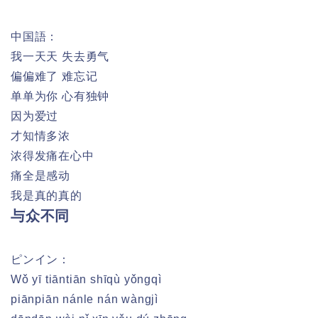
中国語：
我一天天 失去勇气
偏偏难了 难忘记
单单为你 心有独钟
因为爱过
才知情多浓
浓得发痛在心中
痛全是感动
我是真的真的
与众不同
ピンイン：
Wǒ yī tiāntiān shīqù yǒngqì
piānpiān nánle nán wàngjì