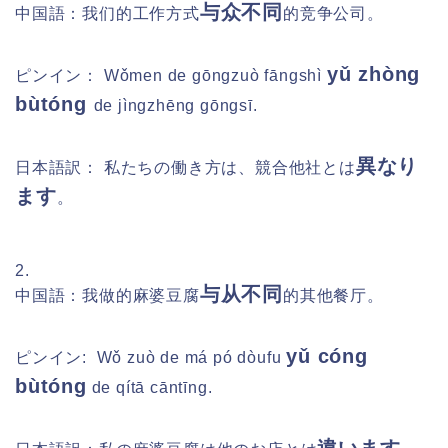
与众不同
中国語：我们的工作方式
的竞争公司。
yǔ zhòng
ピンイン：
Wǒmen de gōngzuò fāngshì
bùtóng
de jìngzhēng gōngsī.
異なり
日本語訳：
私たちの働き方は、競合他社とは
ます
。
2.
与从不同
中国語：我做的麻婆豆腐
的其他餐厅。
yǔ cóng
ピンイン:
Wǒ zuò de má pó dòufu
bùtóng
de qítā cāntīng.