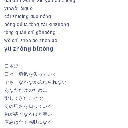
dāndān wèi nǐ xīn yǒu dú zhōng
yīnwèi àiguò
cái zhīqíng duō nóng
nóng dé fā tòng zài xīnzhōng
tòng quán shì gǎndòng
wǒ shì zhēn de zhēn de
yǔ zhòng bùtóng
日本語：
日々、勇気を失っていく
でも、なかなか忘れられない
あなただけのために
愛してきたことで
その強さを知っている
胸が痛くなるほど濃い
痛みは全て感動になる