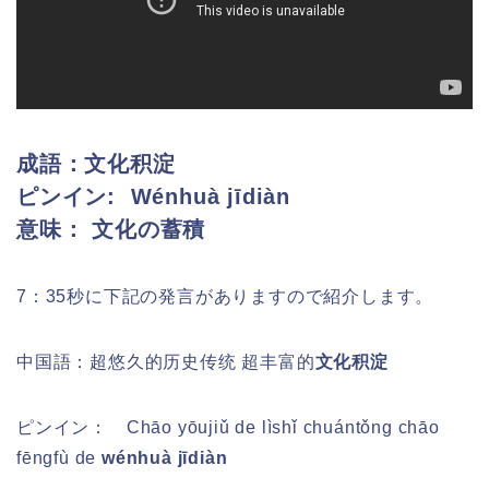
成語：文化积淀
ピンイン:
Wénhuà jīdiàn
意味： 文化の蓄積
7：35秒に下記の発言がありますので紹介します。
中国語：超悠久的历史传统 超丰富的
文化积淀
ピンイン：
Chāo yōujiǔ de lìshǐ chuántǒng chāo
fēngfù de
wénhuà jīdiàn