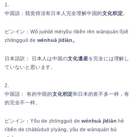
1.
中国語：我觉得没有日本人完全理解中国的
文化积淀
。
ピンイン：
Wǒ juédé méiyǒu rìběn rén wánquán lǐjiě
zhōngguó de
wénhuà jīdiàn。
日本語訳： 日本人は中国の
文化遺産
を完全には理解し
ていないと思います。
2.
中国語： 有的中国的
文化积淀
和日本的差不多一样，有
的完全不一样。
ピンイン：
Yǒu de zhōngguó de
wénhuà jīdiàn
hé
rìběn de chàbùduō yīyàng, yǒu de wánquán bù