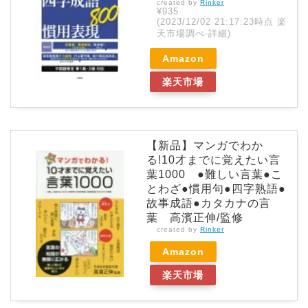
created by
Rinker
¥935
(2023/12/02 21:17:23時点 楽
天市場調べ-
詳細)
Amazon
楽天市場
【新品】マンガでわか
る!10才までに覚えたい言
葉1000 ●難しい言葉●こ
とわざ●慣用句●四字熟語●
故事成語●カタカナの言
葉 高濱正伸/監修
created by
Rinker
Amazon
楽天市場