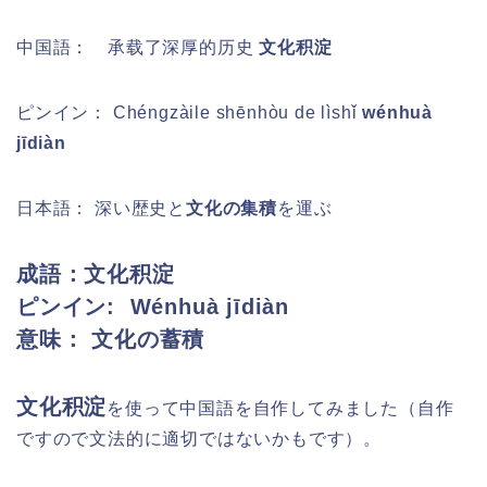
中国語： 承载了深厚的历史
文化积淀
ピンイン：
Chéngzàile shēnhòu de lìshǐ
wénhuà
jīdiàn
日本語：
深い歴史と
文化の集積
を運ぶ
成語：文化积淀
ピンイン:
Wénhuà jīdiàn
意味： 文化の蓄積
文化积淀
を
使って中国語を自作してみました（自作
ですので文法的に適切ではないかもです）。