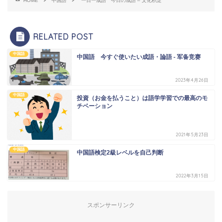
HOME
中国語
一日一成語 今日の成語 – 文化积淀
RELATED POST
中国語
中国語 今すぐ使いたい成語・論語 - 军备竞赛
2023年4月26日
中国語
投資（お金を払うこと）は語学学習での最高のモ
チベーション
2021年5月23日
中国語
中国語検定2級レベルを自己判断
2022年3月15日
スポンサーリンク