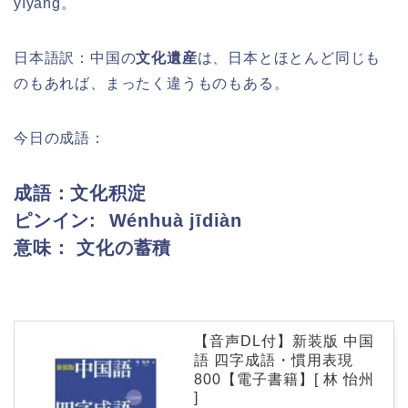
yīyàng。
日本語訳：中国の
文化遺産
は、日本とほとんど同じも
のもあれば、まったく違うものもある。
今日の成語：
成語：文化积淀
ピンイン:
Wénhuà jīdiàn
意味： 文化の蓄積
【音声DL付】新装版 中国
語 四字成語・慣用表現
800【電子書籍】[ 林 怡州
]