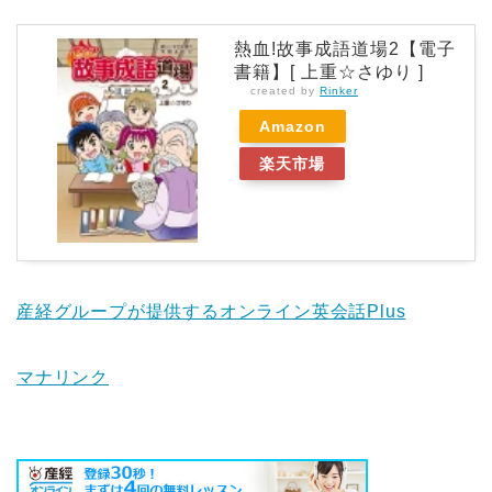
熱血!故事成語道場2【電子
書籍】[ 上重☆さゆり ]
created by
Rinker
Amazon
楽天市場
産経グループが提供するオンライン英会話Plus
マナリンク