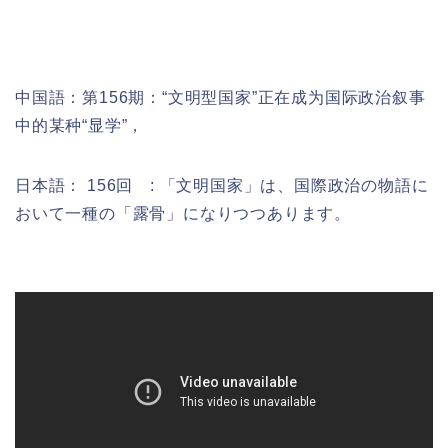
中国語：
第156期：“文明型国家”正在成为国际政治叙事
中的某种“显学”，
日本語： 156回 : 「文明国家」は、国際政治の物語に
おいて一種の「露骨」になりつつあります。