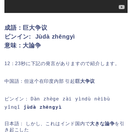
成語：巨大争议
ピンイン:
Jùdà zhēngyì
意味：大論争
12：23秒に下記の発言がありますので紹介します。
中国語：但这个在印度内部 引起
巨大争议
Dàn zhège zài yìndù nèibù
ピンイン：
yǐnqǐ
jùdà zhēngyì
日本語： しかし、これはインド国内で
大きな論争
を引
き起こした