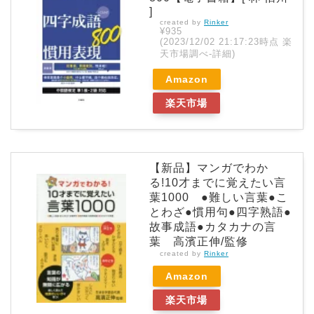
]
created by
Rinker
¥935
(2023/12/02 21:17:23時点 楽
天市場調べ-
詳細)
Amazon
楽天市場
【新品】マンガでわか
る!10才までに覚えたい言
葉1000 ●難しい言葉●こ
とわざ●慣用句●四字熟語●
故事成語●カタカナの言
葉 高濱正伸/監修
created by
Rinker
Amazon
楽天市場