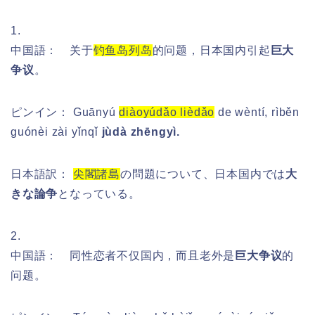
1.
中国語： 关于
钓鱼岛列岛
的问题，日本国内引起
巨大
争议
。
ピンイン：
Guānyú
diàoyúdǎo lièdǎo
de wèntí, rìběn
guónèi zài yǐnqǐ
jùdà zhēngyì.
日本語訳：
尖閣諸島
の問題について、日本国内では
大
きな論争
となっている。
2.
中国語： 同性恋者不仅国内，而且老外是
巨大争议
的
问题。