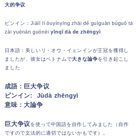
大的争议
ピンイン：
Jiālì lí ōuyínyīng zhāi dé guìguàn bùguò tā
zài yuènán guónèi
yǐnqǐ dà de zhēngyì
日本語：美しいリ・オウ・イェンインが
王冠を獲得し
ましたが、彼女はベトナムで
大きな論争
を引き起こし
ました
成語：巨大争议
ピンイン:
Jùdà zhēngyì
意味：大論争
巨大争议
を
使って中国語を自作してみました（自作
ですので文法的に適切ではないかもです）。