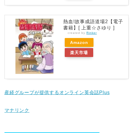
熱血!故事成語道場2【電子
書籍】[ 上重☆さゆり ]
created by
Rinker
Amazon
楽天市場
産経グループが提供するオンライン英会話Plus
マナリンク