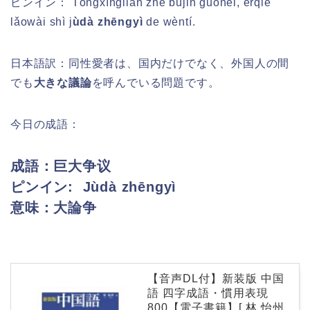
ピンイン：
Tóngxìngliàn zhě bùjǐn guónèi, érqiě
lǎowài shì j
ùdà zhēngyì
de wèntí.
日本語訳：同性愛者は、国内だけでなく、外国人の間
でも
大きな議論
を呼んでいる問題です。
今日の成語：
成語：巨大争议
ピンイン:
Jùdà zhēngyì
意味：大論争
【音声DL付】新装版 中国
語 四字成語・慣用表現
800【電子書籍】[ 林 怡州