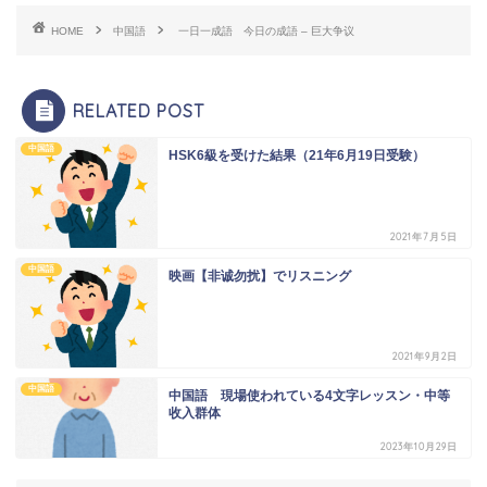
HOME
中国語
一日一成語 今日の成語 – 巨大争议
RELATED POST
中国語
HSK6級を受けた結果（21年6月19日受験）
2021年7月5日
中国語
映画【非诚勿扰】でリスニング
2021年9月2日
中国語
中国語 現場使われている4文字レッスン・中等
收入群体
2023年10月29日