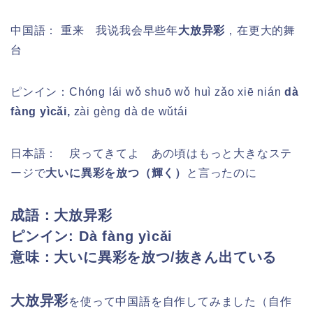
中国語： 重来 我说我会早些年
大放异彩
，在更大的舞
台
ピンイン：
Chóng lái wǒ shuō wǒ huì zǎo xiē nián
dà
fàng yìcǎi,
zài gèng dà de wǔtái
日本語：
戻ってきてよ あの頃はもっと大きなステ
ージで
大いに異彩を放つ（輝く）
と言ったのに
成語：大放异彩
ピンイン:
Dà fàng yìcǎi
意味：大いに異彩を放つ/抜きん出ている
大放异彩
を使って中国語を自作してみました（自作