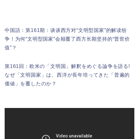
中国語：
第161期：
谈谈西方对“文明型国家”的解读纷
争！为何“文明型国家”会颠覆了西方长期坚持的“普世价
值”？
第161回：欧米の「文明国」解釈をめぐる論争を語る!
なぜ「文明国家」は、西洋が長年培ってきた「普遍的
価値」を覆したのか？