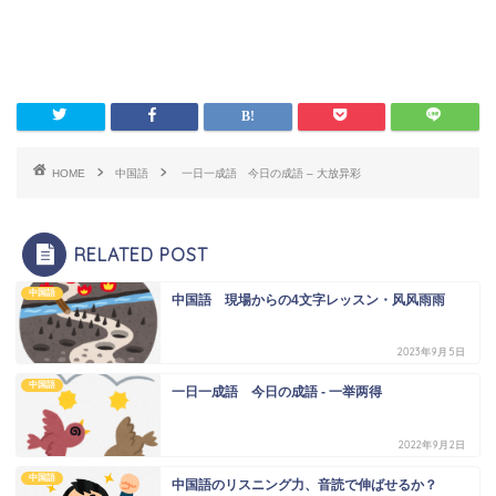
HOME
中国語
一日一成語 今日の成語 – 大放异彩
RELATED POST
中国語
中国語 現場からの4文字レッスン・风风雨雨
2023年9月5日
中国語
一日一成語 今日の成語 - 一举两得
2022年9月2日
中国語
中国語のリスニング力、音読で伸ばせるか？