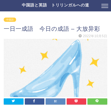
中国語と英語 トリリンガルへの道
中国語
一日一成語 今日の成語 – 大放异彩
2022年10月5日