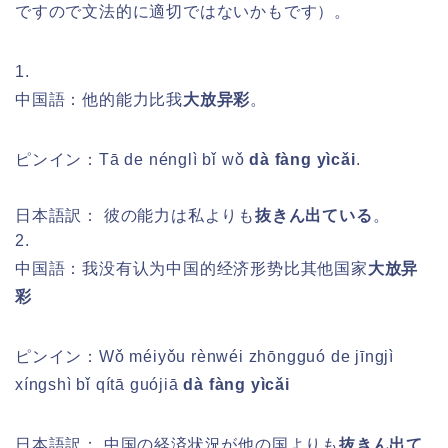
ですので文法的に適切ではないかもです）。
1.
中国語：他的能力比我
大放异彩
。
ピンイン：
Tā de nénglì bǐ wǒ
dà fàng yìcǎi
.
日本語訳： 彼の能力は私よりも
抜きん出ている
。
2.
中国語：我没有认为中国的经济形势比其他国家
大放异
彩
ピンイン：
Wǒ méiyǒu rènwéi zhōngguó de jīngjì
xíngshì bǐ qítā guójiā
dà fàng yìcǎi
日本語訳：
中国の経済状況が他の国よりも
抜きん出て