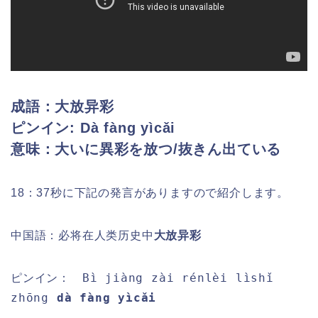
成語：大放异彩
ピンイン:
Dà fàng yìcǎi
意味：大いに異彩を放つ/抜きん出ている
18：37秒に下記の発言がありますので紹介します。
中国語：必将在人类历史中
大放异彩
Bì jiàng zài rénlèi lìshǐ
ピンイン：
zhōng
dà fàng yìcǎi