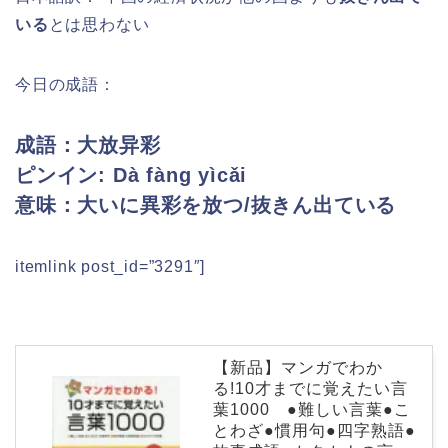
いる
とは思わない
今日の成語：
成語：大放异彩
ピンイン:
Dà fàng yìcǎi
意味：大いに異彩を放つ/抜きん出ている
itemlink post_id=”3291″]
【新品】マンガでわか
る!10才までに覚えたい言
葉1000 ●難しい言葉●こ
とわざ●慣用句●四字熟語●