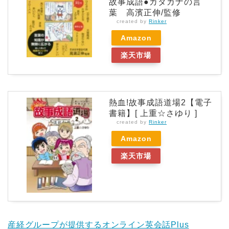
故事成語●カタカナの言
葉 高濱正伸/監修
created by
Rinker
Amazon
楽天市場
熱血!故事成語道場2【電子
書籍】[ 上重☆さゆり ]
created by
Rinker
Amazon
楽天市場
産経グループが提供するオンライン英会話Plus