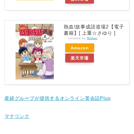
熱血!故事成語道場2【電子
書籍】[ 上重☆さゆり ]
created by
Rinker
Amazon
楽天市場
産経グループが提供するオンライン英会話Plus
マナリンク