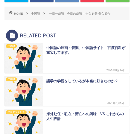
HOME
中国語
一日一成語 今日の成語 – 合久必分 分久必合
RELATED POST
中国語
中国語の映画・音楽、中国語サイト 百度百科が
重宝してます。
2021年8月14日
中国語
語学の学習をしているが本当に好きなのか？
2021年6月13日
プログラミング
海外赴任・駐在・滞在への興味 VS これからの
人生設計