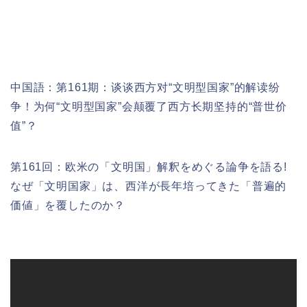
中国語：
第161期：
谈谈西方对“文明型国家”的解读纷
争！为何“文明型国家”会颠覆了西方长期坚持的“普世价
值”？
第161回：欧米の「文明国」解釈をめぐる論争を語る!
なぜ「文明国家」は、西洋が長年培ってきた「普遍的
価値」を覆したのか？