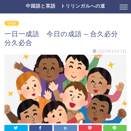
中国語と英語 トリリンガルへの道
中国語
一日一成語 今日の成語 – 合久必分
分久必合
2022年10月7日