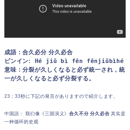
成語：合久必分 分久必合
Hé jiǔ bì fēn fēnjiǔbìhé
ピンイン:
意味：分裂が久しくなると必ず統一され，統
一が久しくなると必ず分裂する。
23：33秒に下記の発言がありますので紹介します。
中国語： 我们像《三国演义》
合久不分 分久必合
其实是
一种循环的史观