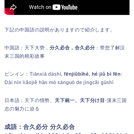
下記の中国語の説明がありますので紹介します。
中国語：天下大势，
分久必合，合久必分
：带您了解汉
末三国的精彩故事
ピンイン：
Tiānxià dàshì,
fēnjiǔbìhé, hé jiǔ bì fēn
:
Dài nín liǎojiě hàn mò sānguó de jīngcǎi gùshì
日本語：天下の情勢、
天下統一、天下分け目
-漢末三国
志の魅力に迫る
成語：合久必分 分久必合