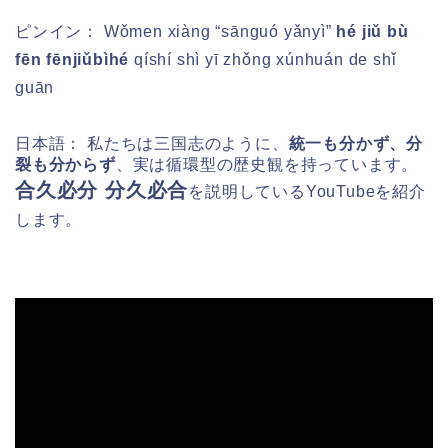
ピンイン：
Wǒmen xiàng “sānguó yǎnyì”
hé jiǔ bù
fēn fēnjiǔbìhé
qíshí shì yī zhǒng xúnhuán de shǐ
guān
日本語： 私たちは三国志のように、
統一も分かず、分
裂も分からず
、実は循環型の歴史観を持っています。
合久必分 分久必合
を
説明しているYouTubeを紹介
します。