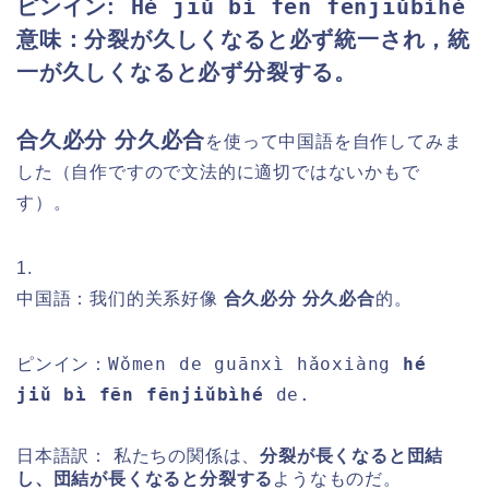
Hé jiǔ bì fēn fēnjiǔbìhé
ピンイン:
意味：分裂が久しくなると必ず統一され，統
一が久しくなると必ず分裂する。
合久必分 分久必合
を使って中国語を自作してみま
した（自作ですので文法的に適切ではないかもで
す）。
1.
中国語：我们的关系好像
合久必分 分久必合
的。
Wǒmen de guānxì hǎoxiàng
hé
ピンイン：
jiǔ bì fēn fēnjiǔbìhé
de.
日本語訳： 私たちの関係は、
分裂が長くなると団結
し、団結が長くなると分裂する
ようなものだ。