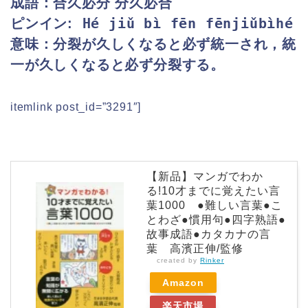
成語：合久必分 分久必合
Hé jiǔ bì fēn fēnjiǔbìhé
ピンイン:
意味：分裂が久しくなると必ず統一され，統
一が久しくなると必ず分裂する。
itemlink post_id=”3291″]
【新品】マンガでわか
る!10才までに覚えたい言
葉1000 ●難しい言葉●こ
とわざ●慣用句●四字熟語●
故事成語●カタカナの言
葉 高濱正伸/監修
created by
Rinker
Amazon
楽天市場