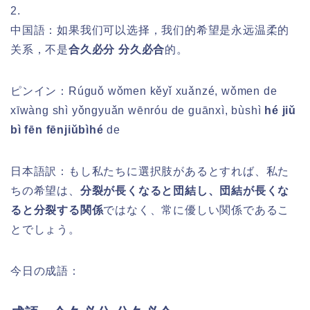
2.
中国語：如果我们可以选择，我们的希望是永远温柔的
关系，不是
合久必分 分久必合
的。
ピンイン：
Rúguǒ wǒmen kěyǐ xuǎnzé, wǒmen de
xīwàng shì yǒngyuǎn wēnróu de guānxì, bùshì
hé jiǔ
bì fēn fēnjiǔbìhé
de
日本語訳：もし私たちに選択肢があるとすれば、私た
ちの希望は、
分裂が長くなると団結し、団結が長くな
ると分裂する関係
ではなく、常に優しい関係であるこ
とでしょう。
今日の成語：