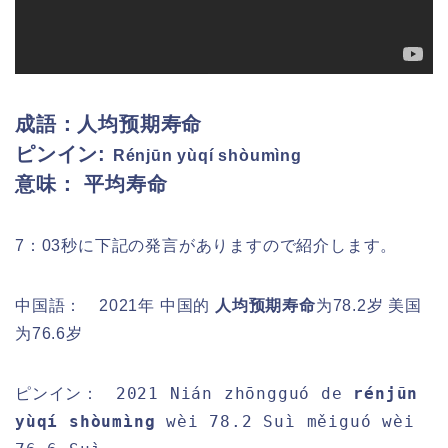
成語：人均预期寿命
ピンイン:
Rénjūn yùqí shòumìng
意味： 平均寿命
7：03秒に下記の発言がありますので紹介します。
中国語： 2021年 中国的
人均预期寿命
为78.2岁 美国
为76.6岁
2021 Nián zhōngguó de
rénjūn
ピンイン：
yùqí shòumìng
wèi 78.2 Suì měiguó wèi