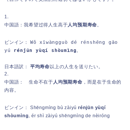
1.
中国語：我希望过得人生高于
人均预期寿命
。
Wǒ xīwàngguò dé rénshēng gāo
ピンイン：
yú
rénjūn yùqí shòumìng
。
日本語訳：
平均寿命
以上の人生を送りたい。
2.
中国語： 生命不在于
人均预期寿命
，而是在于生命的
内容。
ピンイン：
Shēngmìng bù zàiyú
rénjūn yùqí
shòumìng
, ér shì zàiyú shēngmìng de nèiróng