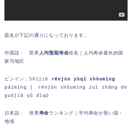
題名が下記の通りになっております。
中国語： 世界
人均预期寿命
排名｜人均寿命最长的国
家与地区
Shìjiè
rénjūn yùqí shòumìng
ピンイン：
páimíng | rénjūn shòumìng zuì zhǎng de
guójiā yǔ dìqū
日本語：
世界
寿命
ランキング｜平均寿命が長い国・
地域