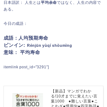
日本語訳：
人生とは
平均余命
ではなく、人生の内容で
ある。
今日の成語：
成語：人均预期寿命
ピンイン:
Rénjūn yùqí shòumìng
意味： 平均寿命
itemlink post_id=”3291″]
【新品】マンガでわか
る!10才までに覚えたい言
葉1000 ●難しい言葉●こ
とわざ●慣用句●四字熟語●