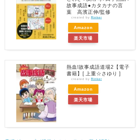
故事成語●カタカナの言
葉 高濱正伸/監修
created by
Rinker
Amazon
楽天市場
熱血!故事成語道場2【電子
書籍】[ 上重☆さゆり ]
created by
Rinker
Amazon
楽天市場