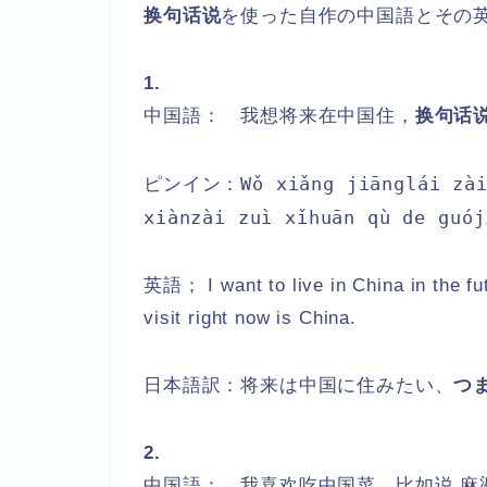
换句话说
を使
った
自作の中国語とその
1.
中国語： 我想将来在中国住，
换句话
Wǒ xiǎng jiānglái zà
ピンイン：
xiànzài zuì xǐhuān qù de guój
英語； I want to live in China in the fu
visit right now is China.
日本語訳：将来は中国に住みたい、
つ
2.
中国語： 我喜欢吃中国菜，比如说 麻