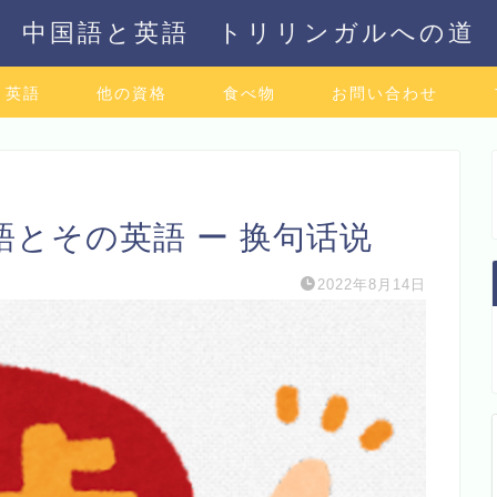
中国語と英語 トリリンガルへの道
英語
他の資格
食べ物
お問い合わせ
とその英語 ー 换句话说
2022年8月14日