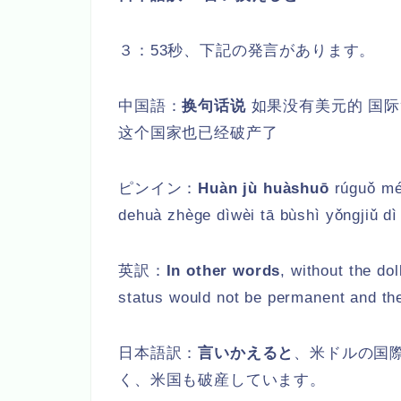
３：53秒、下記の発言があります。
中国語：
换句话说
如果没有美元的 国际
这个国家也已经破产了
ピンイン：
Huàn jù huàshuō
rúguǒ méi
dehuà zhège dìwèi tā bùshì yǒngjiǔ dì
英訳：
In other words
, without the do
status would not be permanent and the
日本語訳：
言いかえると
、米ドルの国
く、米国も破産しています。