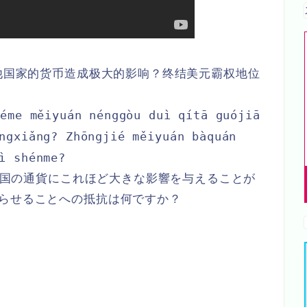
他国家的货币造成极大的影响？终结美元霸权地位
héme měiyuán nénggòu duì qítā guójiā
ngxiǎng? Zhōngjié měiyuán bàquán
ì shénme?
は他国の通貨にこれほど大きな影響を与えることが
わらせることへの抵抗は何ですか？