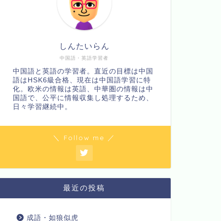
しんたいらん
中国語・英語学習者
中国語と英語の学習者。直近の目標は中国
語はHSK6級合格、現在は中国語学習に特
化。欧米の情報は英語、中華圏の情報は中
国語で、公平に情報収集し処理するため、
日々学習継続中。
＼ Follow me ／
最近の投稿
成語・如狼似虎