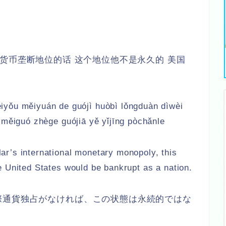
货币垄断地位的话 这个地位他不是永久的 美国
yǒu měiyuán de guójì huòbì lǒngduàn dìwèi
 měiguó zhège guójiā yě yǐjīng pòchǎnle
llar’s international monetary monopoly, this
 United States would be bankrupt as a nation.
際通貨独占がなければ、この状態は永続的ではな