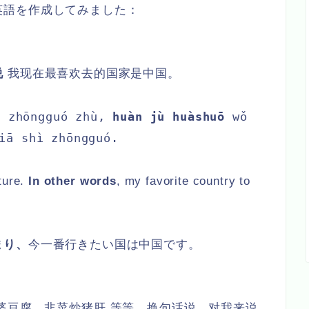
英語を作成してみました
：
说
我现在最喜欢去的国家是中国。
i zhōngguó zhù,
huàn jù huàshuō
wǒ
iā shì zhōngguó.
ture.
In other words
, my favorite country to
まり、
今一番行きたい国は中国です。
婆豆腐，韭菜炒猪肝 等等，换句话说，对我来说