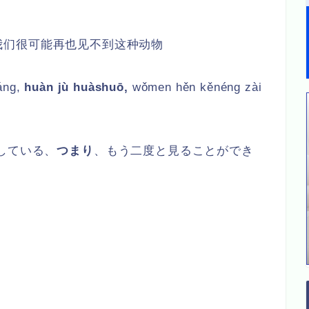
我们很可能再也见不到这种动物
áng,
huàn jù huàshuō,
wǒmen hěn kěnéng zài
している、
つまり
、もう二度と見ることができ