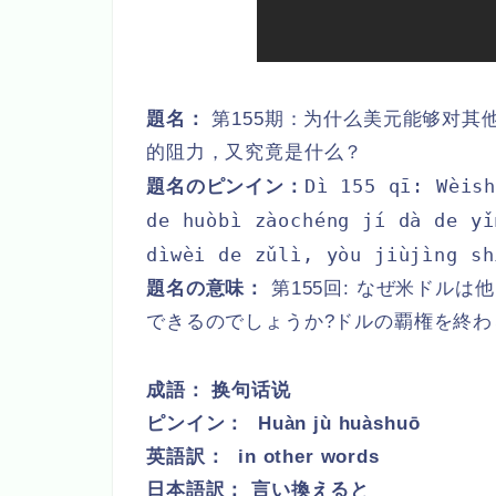
題名：
第155期：为什么美元能够对其
的阻力，又究竟是什么？
Dì 155 qī: Wèis
題名のピンイン：
de huòbì zàochéng jí dà de yǐ
dìwèi de zǔlì, yòu jiùjìng sh
題名の意味：
第155回: なぜ米ドル
できるのでしょうか?ドルの覇権を終
成語：
换句话说
ピンイン：
Huàn jù huàshuō
英語訳： in other words
日本語訳： 言い換えると