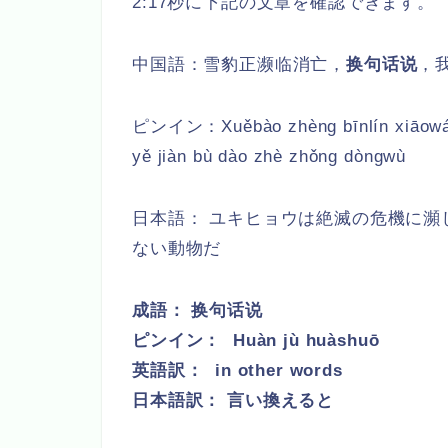
2:17秒に下記の文章を確認できます。
中国語：雪豹正濒临消亡，
换句话说
，
ピンイン：
Xuěbào zhèng bīnlín xiāow
yě jiàn bù dào zhè zhǒng dòngwù
日本語： ユキヒョウは絶滅の危機に瀕
ない動物だ
成語：
换句话说
ピンイン：
Huàn jù huàshuō
英語訳： in other words
日本語訳： 言い換えると