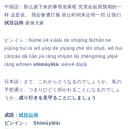
中国語：那么接下来的事情发展呢 究竟会如我预期的一
样 这是说、 我会惨遭打脸 就让时间来证明一切 让我们
拭目以待
谢谢大家
ピンイン：
Nàme jiē xiàlái de shìqíng fāzhǎn ne
jiùjìng huì rú wǒ yùqí de yīyàng zhè shì shuō, wǒ huì
cǎnzāo dǎ liǎn jiù ràng shíjiān lái zhèngmíng yīqiè
ràng wǒmen
shìmùyǐdà
i xièxiè dàjiā
日本語：さて、これからどうなるのでしょうか。 私の
予想通り、つまりひどく叩かれることになるのでしょ
うか…
成り行きを見守ることにしましょう
成語：
拭目以待
ピンイン：
Shìmùyǐdài