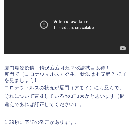
廈門爆發疫情，情況岌岌可危？敬請拭目以待！
厦門で（コロナウィルス）発生、状況は不安定？ 様子
を見ましょう!
コロナウィルスの状況が厦門（アモイ）にも及んで、
それについて言及しているYouTubeかと思います（間
違えであれば訂正してください）。
1:29秒に下記の発言があります。