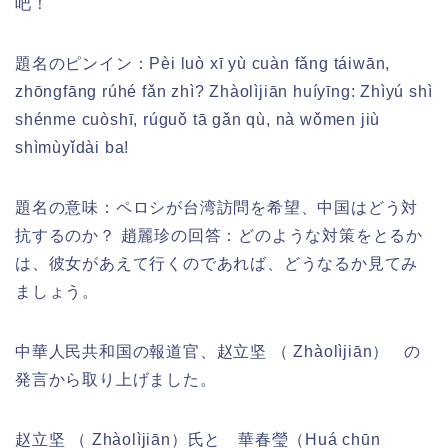
吧！
題名のピンイン：
Pèi luò xī yù cuàn fǎng táiwān,
zhōngfāng rúhé fǎn zhì? Zhàolìjiān huíyīng: Zhìyú shì
shénme cuòshī, rúguǒ tā gǎn qù, nà wǒmen jiù
shìmùyǐdài ba!
題名の意味：ペロシが台湾訪問を希望、中国はどう対
抗するのか？ 趙麗珍の回答：どのような対策をとるか
は、彼女があえて行くのであれば、どうなるか見てみ
ましょう。
中華人民共和国の報道官、赵立坚 （
Zhàolìjiān）
の
発言から取り上げました。
赵立坚 （ Zhàolìjiān）氏と 華春瑩（Huá chūn