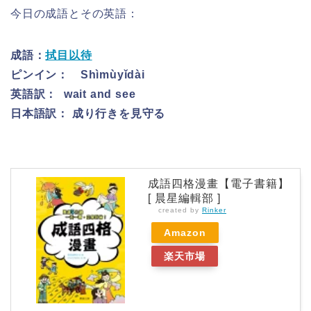
今日の成語とその英語：
成語：
拭目以待
ピンイン：
Shìmùyǐdài
英語訳： wait and see
日本語訳： 成り行きを見守る
成語四格漫畫【電子書籍】
[ 晨星編輯部 ]
created by
Rinker
Amazon
楽天市場