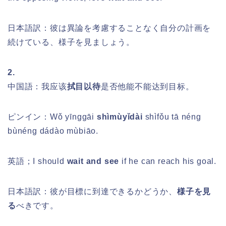
日本語訳：彼は異論を考慮することなく自分の計画を
続けている、様子を見ましょう。
2.
中国語：我应该
拭目以待
是否他能不能达到目标。
ピンイン：
Wǒ yīnggāi
shìmùyǐdài
shìfǒu tā néng
bùnéng dádào mùbiāo.
英語；I should
wait and see
if he can reach his goal.
日本語訳：彼が目標に到達できるかどうか、
様子を見
る
べきです。