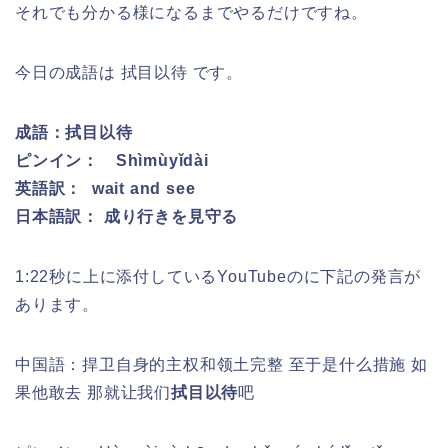
それでも分かる様になるまでやるだけですね。
今日の成語は 拭目以待 です。
成語：
拭目以待
ピンイン：
Shìmùyǐdài
英語訳： wait and see
日本語訳： 成り行きを見守る
1:22秒に上に添付しているYouTubeのに下記の発言が
あります。
中国語：捍卫自身的主权和领土完整 至于是什么措施 如
果他敢去 那就让我们
拭目以待
吧