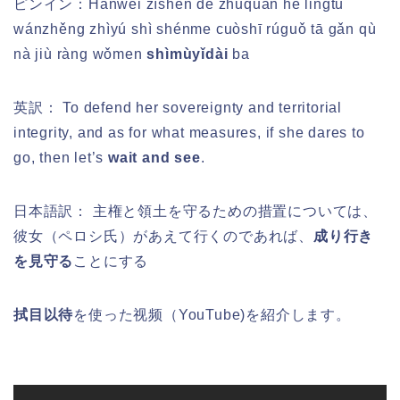
ピンイン：
Hànwèi zìshēn de zhǔquán hé lǐngtǔ
wánzhěng zhìyú shì shénme cuòshī rúguǒ tā gǎn qù
nà jiù
ràng
wǒmen
shìmùyǐdài
ba
英訳： To defend her sovereignty and territorial
integrity, and as for what measures, if she dares to
go, then let’s
wait and see
.
日本語訳： 主権と領土を守るための措置については、
彼女（ペロシ氏）があえて行くのであれば、
成り行き
を見守る
ことにする
拭目以待
を使った视频（YouTube)を紹介します。