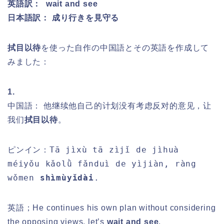
英語訳： wait and see
日本語訳： 成り行きを見守る
拭目以待
を使った
自作の中国語とその英語を作成して
みました
：
1.
中国語： 他继续他自己的计划没有考虑反对的意见，让
我们
拭目以待
。
Tā jìxù tā zìjǐ de jìhuà
ピンイン：
méiyǒu kǎolǜ fǎnduì de yìjiàn, ràng
wǒmen
shìmùyǐdài
.
英語；He continues his own plan without considering
the opposing views, let’s
wait and see
.