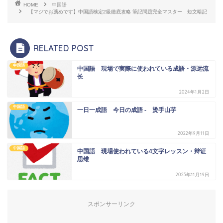
HOME
中国語
【マジでお薦めです】中国語検定2級徹底攻略 筆記問題完全マスター 短文暗記
RELATED POST
中国語
中国語 現場で実際に使われている成語・源远流
长
2024年1月2日
中国語
一日一成語 今日の成語 - 烫手山芋
2022年9月11日
中国語
中国語 現場使われている4文字レッスン・辩证
思维
2023年11月19日
スポンサーリンク