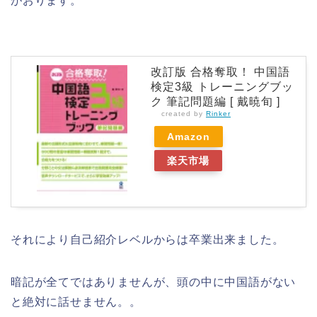
がおります。
改訂版 合格奪取！ 中国語
検定3級 トレーニングブッ
ク 筆記問題編 [ 戴暁旬 ]
created by
Rinker
Amazon
楽天市場
それにより自己紹介レベルからは卒業出来ました。
暗記が全てではありませんが、頭の中に中国語がない
と絶対に話せません。。